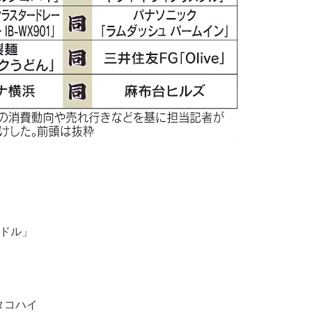
イドル」
タコハイ