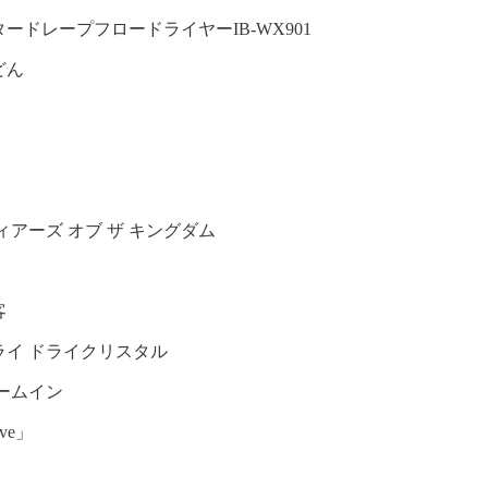
ードレープフロードライヤーIB-WX901
どん
ィアーズ オブ ザ キングダム
客
ライ ドライクリスタル
ームイン
ve」