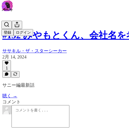
#152 みやもとくん、会社名
登録
ログイン
ササキル・ザ・スターシーカー
2月 14, 2024
1
サニー編最新話
聴く →
コメント