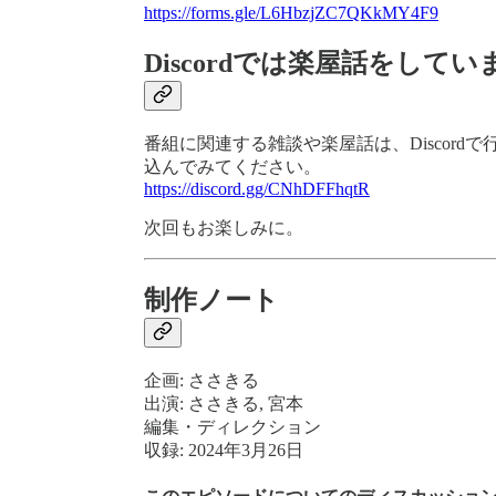
https://forms.gle/L6HbzjZC7QKkMY4F9
Discordでは楽屋話をしてい
番組に関連する雑談や楽屋話は、Discor
込んでみてください。
https://discord.gg/CNhDFFhqtR
次回もお楽しみに。
制作ノート
企画: ささきる
出演: ささきる, 宮本
編集・ディレクション
収録: 2024年3月26日