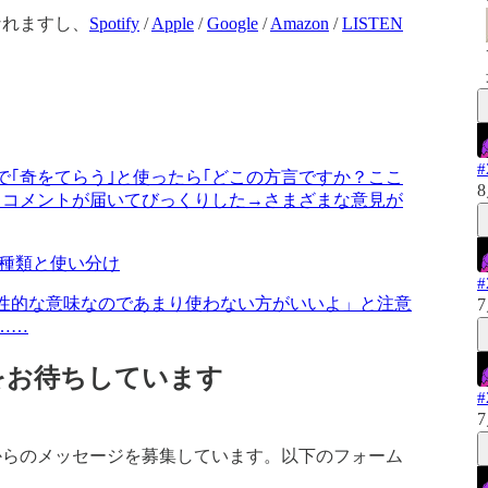
なれますし、
Spotify
/
Apple
/
Google
/
Amazon
/
LISTEN
｢奇をてらう｣と使ったら｢どこの方言ですか？ここ
8
とコメントが届いてびっくりした→さまざまな意見が
の種類と使い分け
性的な意味なのであまり使わない方がいいよ」と注意
7
……
をお待ちしています
7
からのメッセージを募集しています。以下のフォーム