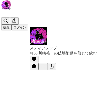
登録
ログイン
メディアヌップ
#165 川崎裕一の破壊衝動を煎じて飲む