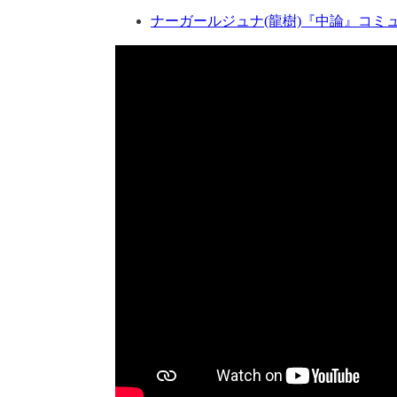
ナーガールジュナ(龍樹)『中論』コミ