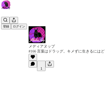
登録
ログイン
メディアヌップ
#166 言葉はドラッグ。キメずに生きるには
1