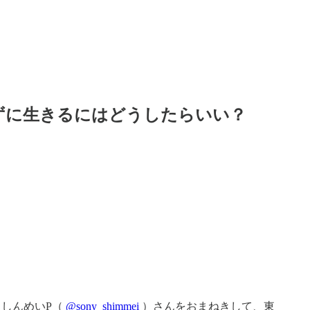
メずに生きるにはどうしたらいい？
しんめいP（
@sony_shimmei
）さんをおまねきして、東