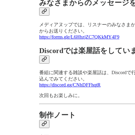
みなさまからのメッセージ
メディアヌップでは、リスナーのみなさま
からお送りください。
https://forms.gle/L6HbzjZC7QKkMY4F9
Discordでは楽屋話をしてい
番組に関連する雑談や楽屋話は、Discor
込んでみてください。
https://discord.gg/CNhDFFhqtR
次回もお楽しみに。
制作ノート