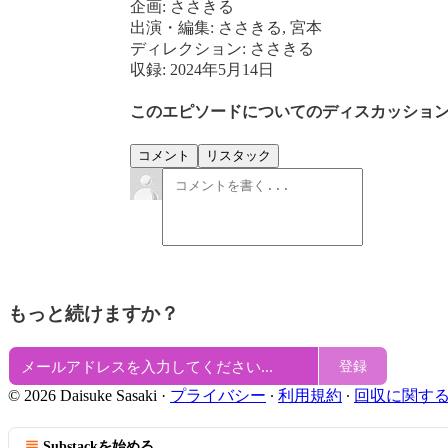
企画: ささきる
出演・編集: ささきる, 宮本
ディレクション: ささきる
収録: 2024年5月14日
このエピソードについてのディスカッショ
コメント
リスタック
もっと続けますか？
登録
© 2026 Daisuke Sasaki
·
プライバシー
∙
利用規約
∙
回収に関す
Substackを始める