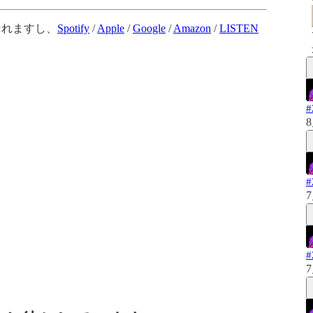
なれますし、
Spotify
/
Apple
/
Google
/
Amazon
/
LISTEN
8
7
7