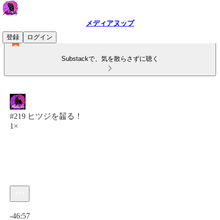
メディアヌップ
登録
ログイン
Substackで、気を散らさずに聴く
#219 ヒツジを齧る！
1×
現在の時刻: 0:00 / 合計時間: -46:57
-46:57