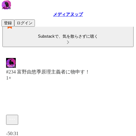
メディアヌップ
登録
ログイン
Substackで、気を散らさずに聴く
#234 富野由悠季原理主義者に物申す！
1×
現在の時刻: 0:00 / 合計時間: -50:31
-50:31