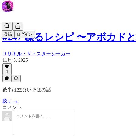
#247 喋るレシピ 〜アボカ
登録
ログイン
ササキル・ザ・スターシーカー
11月 5, 2025
1
後半は立食いそばの話
聴く →
コメント