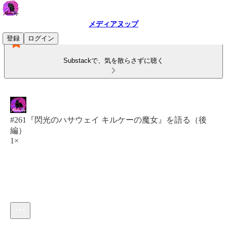
メディアヌップ
登録
ログイン
Substackで、気を散らさずに聴く
#261『閃光のハサウェイ キルケーの魔女』を語る（後
編）
1×
現在の時刻: 0:00 / 合計時間: -1:01:32