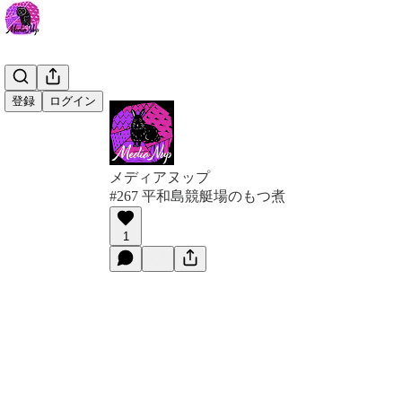
登録
ログイン
メディアヌップ
#267 平和島競艇場のもつ煮
1