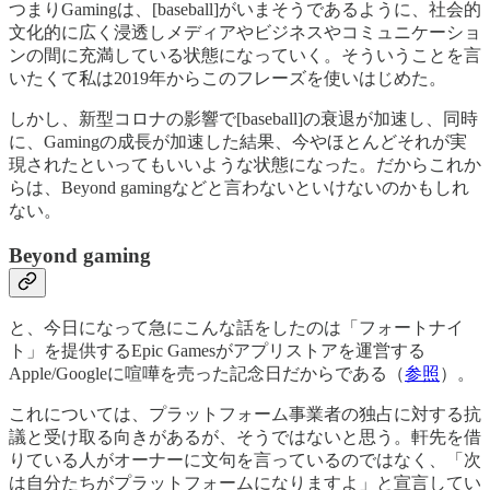
つまりGamingは、[baseball]がいまそうであるように、社会的
文化的に広く浸透しメディアやビジネスやコミュニケーショ
ンの間に充満している状態になっていく。そういうことを言
いたくて私は2019年からこのフレーズを使いはじめた。
しかし、新型コロナの影響で[baseball]の衰退が加速し、同時
に、Gamingの成長が加速した結果、今やほとんどそれが実
現されたといってもいいような状態になった。だからこれか
らは、Beyond gamingなどと言わないといけないのかもしれ
ない。
Beyond gaming
と、今日になって急にこんな話をしたのは「フォートナイ
ト」を提供するEpic Gamesがアプリストアを運営する
Apple/Googleに喧嘩を売った記念日だからである（
参照
）。
これについては、プラットフォーム事業者の独占に対する抗
議と受け取る向きがあるが、そうではないと思う。軒先を借
りている人がオーナーに文句を言っているのではなく、「次
は自分たちがプラットフォームになりますよ」と宣言してい