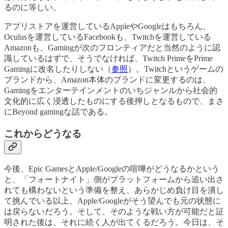
るのに等しい。
アプリストアを運営しているAppleやGoogleはもちろん、
Oculusを運営しているFacebookも、Twitchを運営している
Amazonも、Gamingが次のフロンティアだと当然のように認
識しているはずで、そうでなければ、Twitch PrimeをPrime
Gamingに改名したりしない（
参照
）。Twitchというゲームの
ブランドから、Amazon本体のブランドに変更するのは、
Gamingをエンターテインメントのいちジャンルから社会的
文化的に広く浸透したものにする後押しとなるもので、まさ
にBeyond gamingな話である。
これからどうなる
今後、Epic GamesとApple/Googleの喧嘩がどうなるかという
と、「フォートナイト」側がプラットフォームから追い出さ
れても構わないという準備を整え、あらかじめ負け目を潰し
て挑んでいる以上、Apple/Googleがそう望んでも元の状態に
は戻らないだろう。そして、そのような戦い方が可能だと証
明された後は、それに続く人が出てくるだろう。今日は、そ