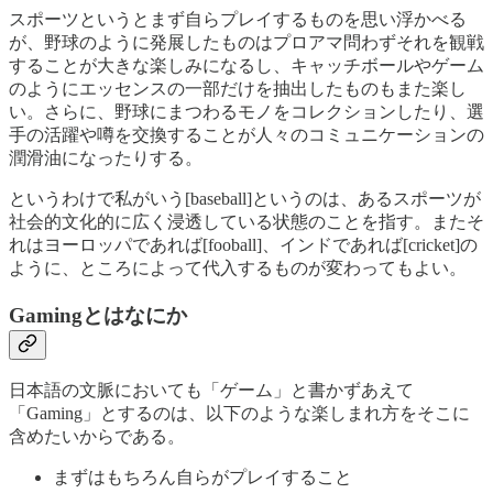
スポーツというとまず自らプレイするものを思い浮かべる
が、野球のように発展したものはプロアマ問わずそれを観戦
することが大きな楽しみになるし、キャッチボールやゲーム
のようにエッセンスの一部だけを抽出したものもまた楽し
い。さらに、野球にまつわるモノをコレクションしたり、選
手の活躍や噂を交換することが人々のコミュニケーションの
潤滑油になったりする。
というわけで私がいう[baseball]というのは、あるスポーツが
社会的文化的に広く浸透している状態のことを指す。またそ
れはヨーロッパであれば[fooball]、インドであれば[cricket]の
ように、ところによって代入するものが変わってもよい。
Gamingとはなにか
日本語の文脈においても「ゲーム」と書かずあえて
「Gaming」とするのは、以下のような楽しまれ方をそこに
含めたいからである。
まずはもちろん自らがプレイすること