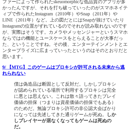
ファーによって作られたskeuomorphicな低品質のアプリが多
かったんですが、それを打ち破っていったのがスマホネイテ
ィブで作られたInstagram（2010年）やSnap（2011年）や
LINE（2011年）など。上の図だとにはSnapが抜けていたり
Instagramの位置がずれているのでそれが読み取れないのです
が、実際はそうです。カメラやメッセンジャーというスマホ
ならではの機能とユースケースをとらえることが大事だっ
た、ということですね。その後、エンターテインメントとエ
ンタープライズに広まっていったというのはそのとおりだと
思います。
9/ 【MTG】このゲームはプロキシが許可される未来から逃
れられない
僕は偽造品は断固として反対だ。しかしプロキシ
が認められている場所で利用するプロキシは完全
に悪とは思えない。これは散々語ってきたプレイ
価値の担保（つまりは資産価値の担保でもある）
のためだ。無論プロキシ許可の非公認大会ばかり
になっては先述してきた通りゲームが死ぬ。
しか
しプレイヤーが居なくなってもゲームは死ぬの
だ。