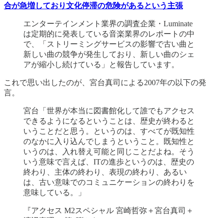
合が急増しており文化停滞の危険があるという主張
エンターテインメント業界の調査企業・Luminate
は定期的に発表している音楽業界のレポートの中
で、「ストリーミングサービスの影響で古い曲と
新しい曲の競争が発生しており、新しい曲のシェ
アが縮小し続けている」と報告しています。
これで思い出したのが、宮台真司による2007年の以下の発
言。
宮台「世界が本当に図書館化して誰でもアクセス
できるようになるということは、歴史が終わると
いうことだと思う。というのは、すべてが既知性
のなかに入り込んでしまうということ。既知性と
いうのは、入れ替え可能と同じことだよね。そう
いう意味で言えば、ITの進歩というのは、歴史の
終わり、主体の終わり、表現の終わり、あるい
は、古い意味でのコミュニケーションの終わりを
意味している。」
『アクセス M2スペシャル 宮崎哲弥＋宮台真司＋