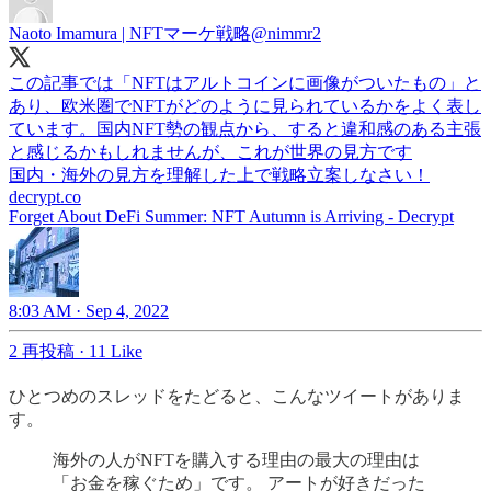
Naoto Imamura | NFTマーケ戦略
@nimmr2
この記事では「NFTはアルトコインに画像がついたもの」と
あり、欧米圏でNFTがどのように見られているかをよく表し
ています。国内NFT勢の観点から、すると違和感のある主張
と感じるかもしれませんが、これが世界の見方です
decrypt.co
Forget About DeFi Summer: NFT Autumn is Arriving - Decrypt
8:03 AM · Sep 4, 2022
2 再投稿
·
11 Like
ひとつめのスレッドをたどると、こんなツイートがありま
す。
海外の人がNFTを購入する理由の最大の理由は
「お金を稼ぐため」です。 アートが好きだった