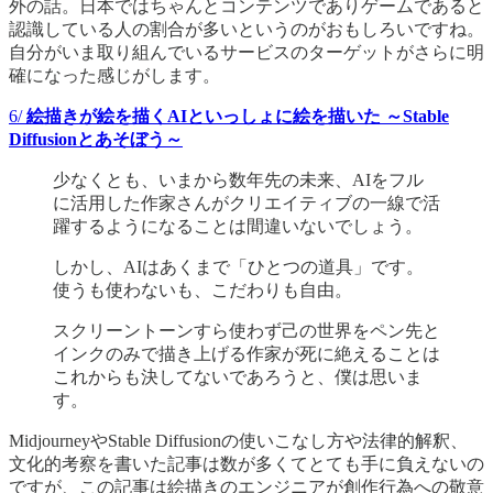
外の話。日本ではちゃんとコンテンツでありゲームであると
認識している人の割合が多いというのがおもしろいですね。
自分がいま取り組んでいるサービスのターゲットがさらに明
確になった感じがします。
6/
絵描きが絵を描くAIといっしょに絵を描いた ～Stable
Diffusionとあそぼう～
少なくとも、いまから数年先の未来、AIをフル
に活用した作家さんがクリエイティブの一線で活
躍するようになることは間違いないでしょう。
しかし、AIはあくまで「ひとつの道具」です。
使うも使わないも、こだわりも自由。
スクリーントーンすら使わず己の世界をペン先と
インクのみで描き上げる作家が死に絶えることは
これからも決してないであろうと、僕は思いま
す。
MidjourneyやStable Diffusionの使いこなし方や法律的解釈、
文化的考察を書いた記事は数が多くてとても手に負えないの
ですが、この記事は絵描きのエンジニアが創作行為への敬意