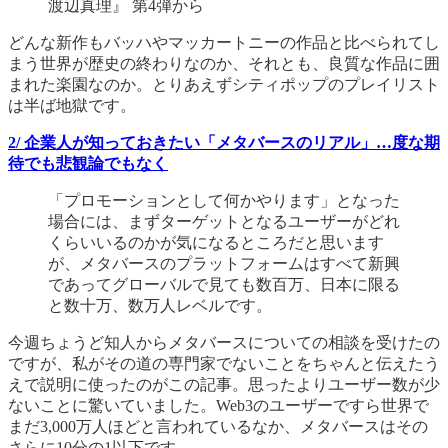
渡辺真理』 第4弾から
どんな新作もバッハやマッカートニーの作品と比べられてし
まう世界が歴史の終わりなのか、それとも、良質な作品に囲
まれた楽園なのか。とりあえずシティポップのプレイリスト
は半ば地獄です。
2/ 企業人が知っておきたい「メタバースのリアル」…度な期
待でも悲観論でもなく
「プロモーションとして何かやります」となった
場合には、まずターゲットとなるユーザーがどれ
くらいいるのかが気になるところだと思います
が、メタバースのプラットフォームはすべて新興
であってグローバルで見ても数百万、日本に限る
と数十万、数万人レベルです。
今週ちょうど知人からメタバースについての相談を受けたの
ですが、私がその道の専門家でないことをちゃんと伝えたう
えで説明に使ったのがこの記事。思ったよりユーザー数が少
ないことに驚いていました。Web3のユーザーですら世界で
まだ3,000万人ほどと言われているなか、メタバースはその
さらに10分の1以下です。