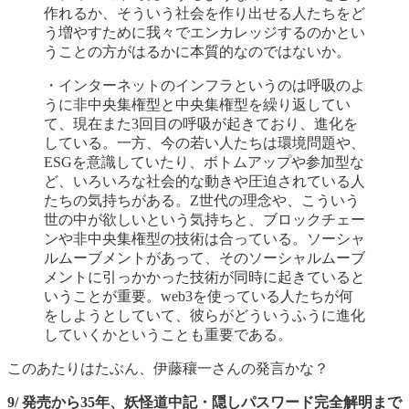
作れるか、そういう社会を作り出せる人たちをど
う増やすために我々でエンカレッジするのかとい
うことの方がはるかに本質的なのではないか。
・インターネットのインフラというのは呼吸のよ
うに非中央集権型と中央集権型を繰り返してい
て、現在また3回目の呼吸が起きており、進化を
している。一方、今の若い人たちは環境問題や、
ESGを意識していたり、ボトムアップや参加型な
ど、いろいろな社会的な動きや圧迫されている人
たちの気持ちがある。Z世代の理念や、こういう
世の中が欲しいという気持ちと、ブロックチェー
ンや非中央集権型の技術は合っている。ソーシャ
ルムーブメントがあって、そのソーシャルムーブ
メントに引っかかった技術が同時に起きていると
いうことが重要。web3を使っている人たちが何
をしようとしていて、彼らがどういうふうに進化
していくかということも重要である。
このあたりはたぶん、伊藤穰一さんの発言かな？
9/ 発売から35年、妖怪道中記・隠しパスワード完全解明まで