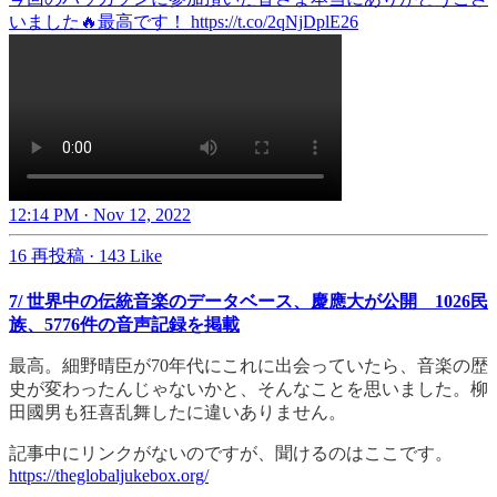
いました🔥最高です！ https://t.co/2qNjDplE26
12:14 PM · Nov 12, 2022
16 再投稿
·
143 Like
7/ 世界中の伝統音楽のデータベース、慶應大が公開 1026民
族、5776件の音声記録を掲載
最高。細野晴臣が70年代にこれに出会っていたら、音楽の歴
史が変わったんじゃないかと、そんなことを思いました。柳
田國男も狂喜乱舞したに違いありません。
記事中にリンクがないのですが、聞けるのはここです。
https://theglobaljukebox.org/