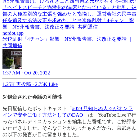
NY州報告書は、ひろゆきこと西村博之氏が所有する4chanが
「ヘイトスピーチと過激化の温床となっている」と批判。被
告の人種差別的な主張を強めたと指摘し、運営会社の民事責
任を追及する法改正を求めた、と⇒米銃乱射「4チャン」影
響 NY州報告書、法改正を要請 | 共同通信
nordot.app
米銃乱射「4チャン」影響 NY州報告書、法改正を要請 ｜
共同通信
1:37 AM · Oct 20, 2022
1.25K 再投稿
·
2.75K Like
5/ 録音された会話の可能性
先日配信したポッドキャスト「
#059 見知らぬ人々がオンラ
インで安全に働く方法としてのDAO
」は、YouTube Liveで行
ったパネルディスカッションを編集した番組です。ご好評を
いただきました。そんなことがあったもんだから、宮武さん
の以下の発言が目に留まりました。