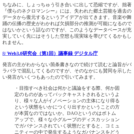
ちなみに、しょっちゅう引き合いに出して恐縮ですが、拙著
『僕らのネクロマンシー』には、失われた郷土芸能を過去の
データから復元するというアイデアが出てきます。音楽や舞
踊の伝播の歴史がわかれば欠損部分の推測が可能になるので
はないかという話なのですが、このようなデータベースが充
実していく先にはそうした空想も現実味を帯びてくるかもし
れません。
8/
Web3.0研究会（第1回）議事録 デジタル庁
発言の主がわからない箇条書きなので続けて読むと論旨がバ
ラバラで混乱してくるのですが、そのなかにも賛同を示した
い発言がいくつもあったので引いてみます。
・目指すべき社会は何かと議論をする際、何か固
定のものがあってバックキャストされるというよ
り、様々な人がイノベーションの主体になり得る
という状態をいかにつくり出すかということの方
が本質なのではないか。DAOというのはボトム
アップで、様々な小グループのディスカッション
でガバナンスされていく状態だとすると、コミュ
ニティーの中で発生するようなガバナンスをどう