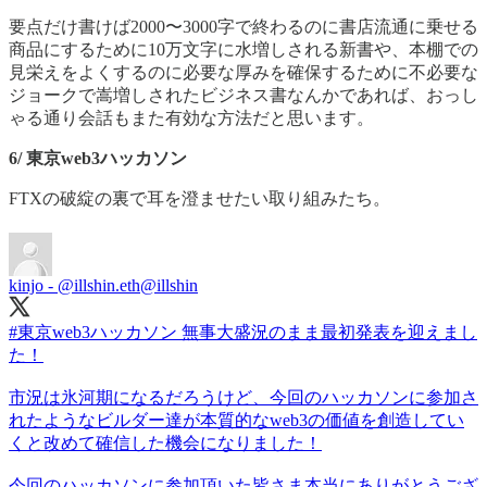
要点だけ書けば2000〜3000字で終わるのに書店流通に乗せる
商品にするために10万文字に水増しされる新書や、本棚での
見栄えをよくするのに必要な厚みを確保するために不必要な
ジョークで嵩増しされたビジネス書なんかであれば、おっし
ゃる通り会話もまた有効な方法だと思います。
6/ 東京web3ハッカソン
FTXの破綻の裏で耳を澄ませたい取り組みたち。
kinjo - @illshin.eth
@illshin
#東京web3ハッカソン
無事大盛況のまま最初発表を迎えまし
た！
市況は氷河期になるだろうけど、今回のハッカソンに参加さ
れたようなビルダー達が本質的なweb3の価値を創造してい
くと改めて確信した機会になりました！
今回のハッカソンに参加頂いた皆さま本当にありがとうござ