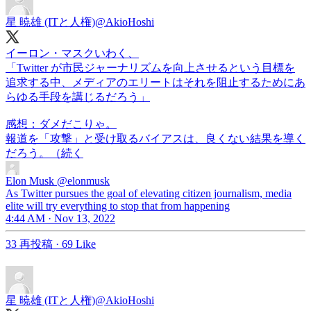
星 暁雄 (ITと人権)
@AkioHoshi
イーロン・マスクいわく、
「Twitter が市民ジャーナリズムを向上させるという目標を
追求する中、メディアのエリートはそれを阻止するためにあ
らゆる手段を講じるだろう」
感想：ダメだこりゃ。
報道を「攻撃」と受け取るバイアスは、良くない結果を導く
Elon Musk
@elonmusk
As Twitter pursues the goal of elevating citizen journalism, media
elite will try everything to stop that from happening
4:44 AM · Nov 13, 2022
33 再投稿
·
69 Like
星 暁雄 (ITと人権)
@AkioHoshi