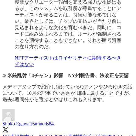
曖昧なクリエーター報酬を支える強力な根拠はあ
るが、このシステムを取引所が尊重することにア
ーティストが頼ることは、持続可能な形ではな
い。業界としては、チップの支払いが当たり前に
見込まれるような文化を育むべきだ。同時に、コ
ードに組み込まれるまでは、ルールが強制される
ことを期待することもできない。それが暗号資産
の在り方なのだ。
NFTアーティストはロイヤリティに期待するべき
ではない
4/ 米銃乱射「4チャン」影響 NY州報告書、法改正を要請
メディアヌップで紹介し続けているQアノンやひろゆきの話
について。10月の記事でいささか旧聞に属することですが、
過去4週間分から選ぶとやはりこれも入ります。
Shoko Egawa
@amneris84