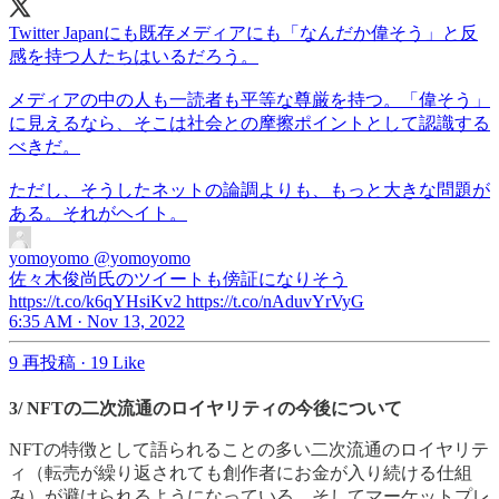
Twitter Japanにも既存メディアにも「なんだか偉そう」と反
感を持つ人たちはいるだろう。
メディアの中の人も一読者も平等な尊厳を持つ。「偉そう」
に見えるなら、そこは社会との摩擦ポイントとして認識する
べきだ。
ただし、そうしたネットの論調よりも、もっと大きな問題が
ある。それがヘイト。
yomoyomo
@yomoyomo
佐々木俊尚氏のツイートも傍証になりそう
https://t.co/k6qYHsiKv2 https://t.co/nAduvYrVyG
6:35 AM · Nov 13, 2022
9 再投稿
·
19 Like
3/ NFTの二次流通のロイヤリティの今後について
NFTの特徴として語られることの多い二次流通のロイヤリテ
ィ（転売が繰り返されても創作者にお金が入り続ける仕組
み）が避けられるようになっている、そしてマーケットプレ