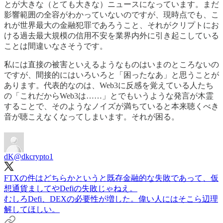
とが大きな（とても大きな）ニュースになっています。まだ
影響範囲の全容がわかっていないのですが、現時点でも、こ
れが世界最大の金融犯罪であろうこと、それがクリプトにお
ける過去最大規模の信用不安を業界内外に引き起こしている
ことは間違いなさそうです。
私には直接の被害といえるようなものはいまのところないの
ですが、間接的にはいろいろと「困ったなあ」と思うことが
あります。代表的なのは、Web3に反感を覚えている人たち
の「これだからWeb3は……」とでもいうような発言が木霊
することで、そのようなノイズが満ちていると本来聴くべき
音が聴こえなくなってしまいます。それが困る。
dK
@dkcrypto1
FTXの件はどちらかというと既存金融的な失敗であって、仮
想通貨ましてやDefiの失敗じゃねえ。
むしろDefi、DEXの必要性が増した。偉い人にはそこら辺理
解してほしい。