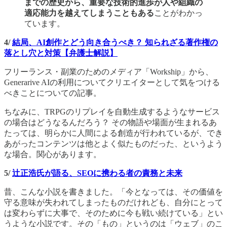
までの歴史から、重要な技術的進歩が人や組織の
適応能力を越えてしまうこともある
ことがわかっ
ています。
4/
結局、AI創作とどう向き合うべき？ 知られざる著作権の
落とし穴と対策【弁護士解説】
フリーランス・副業のためのメディア「Workship」から、
Generarive AIの利用についてクリエイターとして気をつける
べきことについての記事。
ちなみに、TRPGのリプレイを自動生成するようなサービス
の場合はどうなるんだろう？ その物語や場面が生まれるあ
たっては、明らかに人間による創造が行われているが、でき
あがったコンテンツは他とよく似たものだった、というよう
な場合。関心があります。
5/
辻正浩氏が語る、SEOに携わる者の責務と未来
昔、こんな小説を書きました。「今となっては、その価値を
守る意味が失われてしまったものだけれども、自分にとって
は変わらずに大事で、そのために今も戦い続けている」とい
うような小説です。その「もの」というのは「ウェブ」のこ