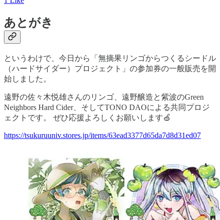
1 Like
あとがき
というわけで、今日から「無摘果リンゴからつくるシードル
（ハードサイダー）プロジェクト」の参加券の一般販売を開
始しました。
遠野の佐々木悦雄さんのリンゴ、遠野醸造と紫波のGreen
Neighbors Hard Cider、そしてTONO DAOによる共同プロジ
ェクトです。 ぜひ応援よろしくお願いします🍏
https://tsukuruuniv.stores.jp/items/63ead3377d65da7d8d31ed07