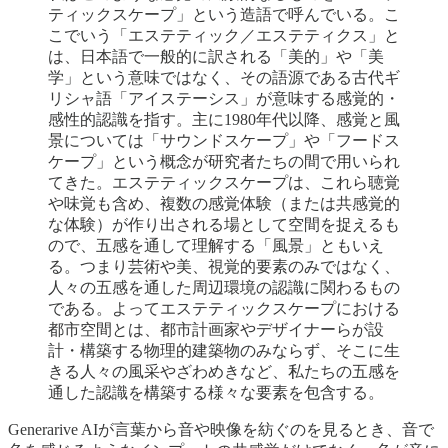
ティックスケープ」という造語で呼んでいる。こ
こでいう「エステティック／エステティクス」と
は、日本語で一般的に訳される「美的」や「美
学」という意味ではなく、その語源である古代ギ
リシャ語「アイステーシス」が意味する感覚的・
感性的認識を指す。主に1980年代以降、感覚と風
景については「サウンドスケープ」や「フードス
ケープ」という概念が研究者たちの間で用いられ
てきた。エステティックスケープは、これら聴覚
や味覚も含め、複数の感覚体験（または共感覚的
な体験）が作り出される場として空間を捉えるも
ので、五感を通して理解する「風景」ともいえ
る。つまり芸術や美、視覚的要素のみではなく、
人々の五感を通した周辺環境の認識に関わるもの
である。よってエステティックスケープにおける
都市空間とは、都市計画家やデザイナーらが設
計・構築する物理的建築物のみならず、そこに生
きる人々の風采やざわめきなど、私たちの五感を
通した認識を構築する様々な要素を包含する。
Generarive AIが言葉から音や映像を紡ぐのを見るとき、音で