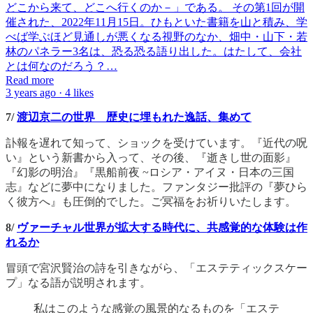
どこから来て、どこへ行くのか－」である。 その第1回が開
催された、2022年11月15日。ひもといた書籍を山と積み、学
べば学ぶほど見通しが悪くなる視野のなか、畑中・山下・若
林のパネラー3名は、恐る恐る語り出した。はたして、会社
とは何なのだろう？…
Read more
3 years ago · 4 likes
7/
渡辺京二の世界 歴史に埋もれた逸話、集めて
訃報を遅れて知って、ショックを受けています。『近代の呪
い』という新書から入って、その後、『逝きし世の面影』
『幻影の明治』『黒船前夜 ~ロシア・アイヌ・日本の三国
志』などに夢中になりました。ファンタジー批評の『夢ひら
く彼方へ』も圧倒的でした。ご冥福をお祈りいたします。
8/
ヴァーチャル世界が拡大する時代に、共感覚的な体験は作
れるか
冒頭で宮沢賢治の詩を引きながら、「エステティックスケー
プ」なる語が説明されます。
私はこのような感覚の風景的なるものを「エステ