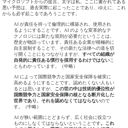
マイクロソフトからの提言。太字は私。ここに書かれてある
悪い予想は、過去実際に起こったことであり、ゆえに、これ
からも必ず起こるであろうことです。
AI が責任を持って倫理的に構築され、使用され
るようにすることです。AI のような変革的なテ
クノロジには新たな規則が必要だということは、
歴史が物語っています。責任ある企業が積極的に
自主規制することで、その新たな法律への道を切
り開くことにもつながりますが、
すべての組織が
自発的に責任ある慣行を採用するわけではない
こ
ともわかっています。（中略）
AI によって国際競争力と国家安全保障を確実に
高めるようにすることです。認めたくない人もい
るとは思いますが、
この世の中は技術的優位性が
国際競争力と国家安全保障の核となる断片化した
世界であり、それを認めなくてはならない
ので
す。（中略）
AI が狭い範囲にとどまらず、広く社会に役立つ
ものにしなくてはならないということです
。これ