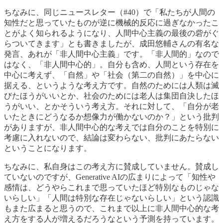
ちなみに、同じニュースレター（#40）で「私たちが人間の
知性だと思っていたものが逆に機械的反応に過ぎなかったこ
とがよく知られるようになり、人間中心主義の最後の砦がぐ
らついてきます」とも書きましたが、成田悠輔さんの有名な
発言、あれが「非人間中心主義」です。「非人間的」なので
はなく、「非人間中心的」。自分も含め、人間という存在を
中心に考えず、「自然」や「社会（第二の自然）」を中心に
据える、というような考え方です。自然のためには人類は滅
びたほうがいいとか、社会のためには老人は集団自決したほ
うがいい、とかそういう考え方。それに対して、「自分が老
いたときにどうなるか想像力が働かないのか？」という批判
がありますが、非人間中心的な考えでは自分のことを特別に
考慮に入れないので、結論は変わらない、批判にあたらない
ということになります。
ちなみに、私自身はこの考え方に賛成していません。賛成し
ていないのですが、Generative AIの広まりによって「知性や
感情は、どうやらこれまで思っていたほど特別なものじゃな
いらしい」「人間は特別な存在じゃないらしい」という認識
もまた広まると思うので、これまで以上に非人間中心的な考
え方をする人が増えるだろうなという予測を持っています。