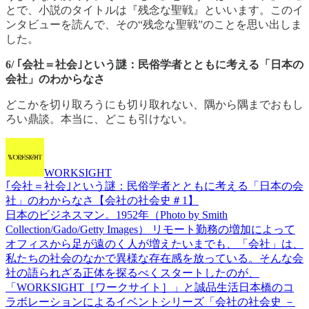
とで、小説のタイトルは『残念な聖戦』といいます。このイ
ンタビューを読んで、その“残念な聖戦”のことを思い出しま
した。
6/
｢会社＝社会｣という謎：民俗学者とともに考える「日本の
会社」のわからなさ
どこかを切り取ろうにも切り取れない、隅から隅までおもし
ろい鼎談。本当に、どこも引けない。
WORKSIGHT
｢会社＝社会｣という謎：民俗学者とともに考える「日本の会
社」のわからなさ【会社の社会史＃1】
日本のビジネスマン。1952年（Photo by Smith
Collection/Gado/Getty Images） リモート勤務の増加によって
オフィスから足が遠のく人が増えたいまでも、「会社」は、
私たちの社会のなかで異様な存在感を放っている。そんな会
社の語られざる正体を探るべくスタートしたのが、
「WORKSIGHT［ワークサイト］」と誠品生活日本橋のコ
ラボレーションによるイベントシリーズ「会社の社会史 －