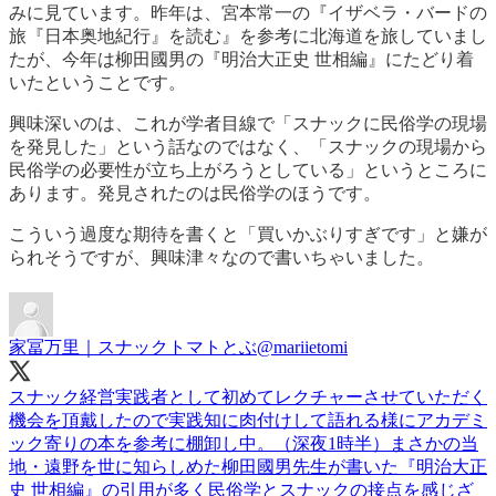
みに見ています。昨年は、宮本常一の『イザベラ・バードの
旅『日本奥地紀行』を読む』を参考に北海道を旅していまし
たが、今年は柳田國男の『明治大正史 世相編』にたどり着
いたということです。
興味深いのは、これが学者目線で「スナックに民俗学の現場
を発見した」という話なのではなく、「スナックの現場から
民俗学の必要性が立ち上がろうとしている」というところに
あります。発見されたのは民俗学のほうです。
こういう過度な期待を書くと「買いかぶりすぎです」と嫌が
られそうですが、興味津々なので書いちゃいました。
家冨万里｜スナックトマトとぶ
@mariietomi
スナック経営実践者として初めてレクチャーさせていただく
機会を頂戴したので実践知に肉付けして語れる様にアカデミ
ック寄りの本を参考に棚卸し中。（深夜1時半）まさかの当
地・遠野を世に知らしめた柳田國男先生が書いた『明治大正
史 世相編』の引用が多く民俗学とスナックの接点を感じざ