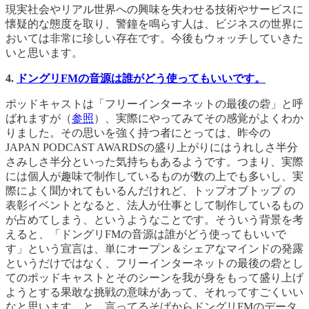
現実社会やリアル世界への興味を失わせる技術やサービスに
懐疑的な態度を取り、警鐘を鳴らす人は、ビジネスの世界に
おいては非常に珍しい存在です。今後もウォッチしていきた
いと思います。
4.
ドングリFMの音源は誰がどう使ってもいいです。
ポッドキャストは「フリーインターネットの最後の砦」と呼
ばれますが（
参照
）、実際にやってみてその感覚がよくわか
りました。その思いを強く持つ者にとっては、昨今の
JAPAN PODCAST AWARDSの盛り上がりにはうれしさ半分
さみしさ半分といった気持ちもあるようです。つまり、実際
には個人が趣味で制作しているものが数の上でも多いし、実
際によく聞かれてもいるんだけれど、トップオブトップ の
表彰イベントとなると、法人が仕事として制作しているもの
が占めてしまう、というようなことです。そういう背景を考
えると、「ドングリFMの音源は誰がどう使ってもいいで
す」という宣言は、単にオープン＆シェアなマインドの発露
というだけではなく、フリーインターネットの最後の砦とし
てのポッドキャストとそのシーンを我が身をもって盛り上げ
ようとする果敢な挑戦の意味があって、それってすごくいい
なと思います。と、言ってるそばからドングリFMのデータ