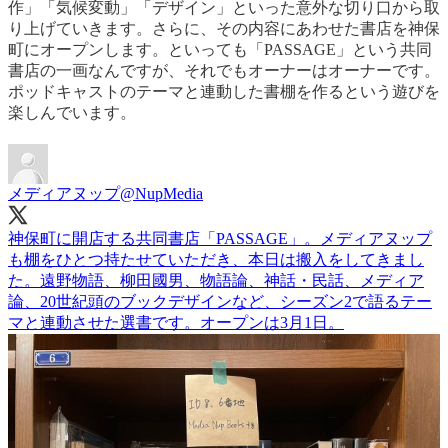
作」「気候変動」「デザイン」といった意外な切り口から取
り上げていきます。さらに、その内容にあわせた書店を神保
町にオープンします。といっても「PASSAGE」という共同
書店の一画なんですが、それでもオーナーはオーナーです。
ポッドキャストのテーマと連動した書棚を作るという遊びを
楽しんでいます。
メディアヌップ
@NupMedia
神保町に開店する共同書店「PASSAGE」。メディアヌップ
も棚をひとつ持たせていただき、本日は搬入をしてきまし
た。遠野物語、柳田國男、物語論、神話・民話、メディア
論、20世紀頭のブックデザインなど、シーズン2で語るテー
マと連動させた選書です。オープンは3月1日。