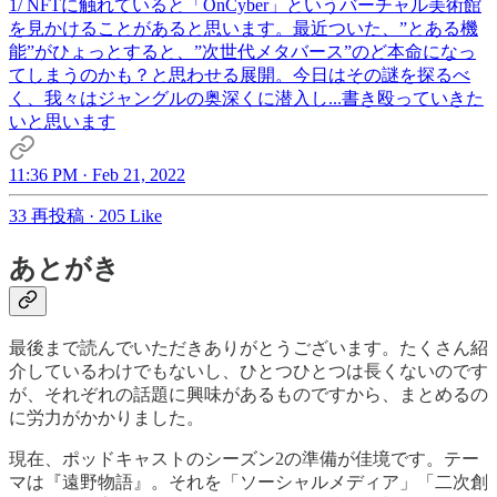
1/ NFTに触れていると「OnCyber」というバーチャル美術館
を見かけることがあると思います。最近ついた、”とある機
能”がひょっとすると、”次世代メタバース”のど本命になっ
てしまうのかも？と思わせる展開。今日はその謎を探るべ
く、我々はジャングルの奥深くに潜入し...書き殴っていきた
いと思います
11:36 PM · Feb 21, 2022
33 再投稿
·
205 Like
あとがき
最後まで読んでいただきありがとうございます。たくさん紹
介しているわけでもないし、ひとつひとつは長くないのです
が、それぞれの話題に興味があるものですから、まとめるの
に労力がかかりました。
現在、ポッドキャストのシーズン2の準備が佳境です。テー
マは『遠野物語』。それを「ソーシャルメディア」「二次創