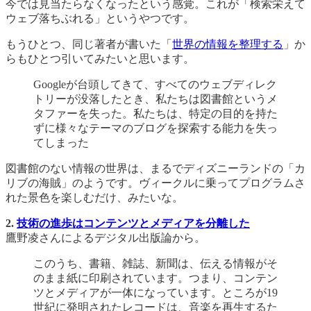
今では見当たらなくなったという感覚。これが「検索栄えて
ウェブ落ちぶれる」というやつです。
もうひとつ、同じ著者が書いた「
世界の情報を整理する
」か
らもひとつ引いてみたいと思います。
Googleが台頭してきて、すべてのウェブディレク
トリーが没落したとき、私たちは図書館というメ
タファーを失った。私たちは、特定の目的を持た
ずに様々なテーマのブログを探索する能力を失っ
てしまった
図書館のない情報の世界は、まるでディズニーランドの「カ
リブの海賊」のようです。ヴィークルに乗ってプログラムさ
れた景色を楽しむだけ、みたいな。
2.
技術の進歩はコンテンツとメディアを分離した
鷹野凌さんによるデジタル出版論から。
このうち、書籍、雑誌、新聞は、伝える情報がそ
のまま紙に印刷されています。つまり、コンテン
ツとメディアが一体になっています。ところが19
世紀に発明されたレコードは、音楽を再生するた