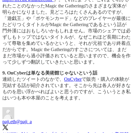
れたことのなかったMagic the Gatheringのさまざまな実体が
明らかになりました。見どころはたくさんあるのですが、
「遊戯王」や「ポケモンカード」などのプレイヤーが最後に
たどりつくタイトルがMagic the Gatheringであるという話が
門外漢にはおもしろいかもしれません。市場のシェアでは必
ずしもトップではないタイトルが、なぜこれほど長期にわた
って尊敬を集めているかというと、それが元祖であり終着点
だからです。Magic the Gatheringのすごさについては、まだ
まだ市場から過小評価されていると思いますので、機会を作
って少しずつ翻訳していきたいと思います。
9. OnCyberは単なる美術館じゃないという話
連続したツイートのなかで、
OnCyber
で販売・購入の体験が
完結する話が紹介されています。そこから先は各人が好きな
ものを思い浮かべればよいと思うのですが、こういうとき私
はいつも本や本屋のことを考えます。
paji.eth
@paji_a