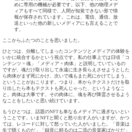
めに専用の機械が必要です。以下、他の物理メデ
ィアもすべて同様で、人間が知覚できない形で情
報が保存されています。これは、電信、通信、放
送といった他の新しいメディアにも言えることで
す。
ここからふたつのことを思いました。
ひとつは、分離してしまったコンテンツとメディアの体験を
いかに統合するかという視点です。私の仕事上では日頃「コ
ンテンツ = 魂」「メディア = 肉体」と説明していているの
ですが、魂だけ取り出して永遠に生き長らえさせようとした
ら肉体がまず死にかけ、次いで魂もまた死にかけてしまう、
ということがおこります。つまり、本からテクストだけを取
り出したら本もテクストも死んじゃった、というようなこ
と。肉体は大事です。その肉体に、魂を再び降霊させるよう
なことをしたいと思い続けています。
もうひとつは、話題のNFTも単なるメディアに過ぎないとい
うことです。いまNFTと聞くと怒り出す人がいますが、かつ
ては、レコードに対して怒っていた人がいました。「音楽は
生で聴くものだ」「録音に頼るのは二流の音楽家ばかりだ」