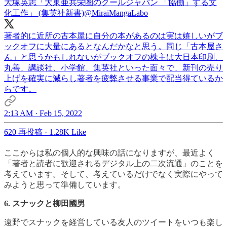
大塚英志「大東亜共栄圏のクールジャパン 「協働」する文
化工作」 (集英社新書)
@MiraiMangaLabo
著者的に近所の古本屋に自分の本があるのは実は嬉しいがブ
ックオフに大量にあるとなんだかなと思う。同じ「古本屋さ
ん」と思うかもしれないがブックオフの株主は大日本印刷、
丸善、講談社、小学館、集英社といった面々で、新刊の売り
上げを確実に減らし著者を疲弊させる事業で配当得ているか
らです。
2:13 AM · Feb 15, 2022
620 再投稿
·
1.28K Like
ここからは私の個人的な興味の話になりますが、最近よく
「著者と読者に歓迎されるデジタル上の二次流通」のことを
考えています。そして、考えているだけでなく実際にやって
みようと思って準備しています。
6. スナックと柳田國男
遠野でスナックを経営している友人のツイートをいつも楽し