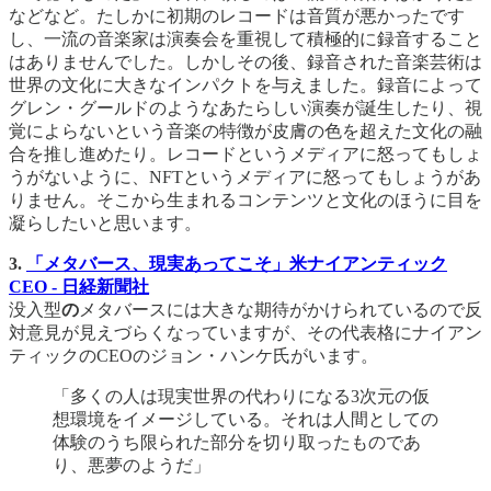
などなど。たしかに初期のレコードは音質が悪かったです
し、一流の音楽家は演奏会を重視して積極的に録音すること
はありませんでした。しかしその後、録音された音楽芸術は
世界の文化に大きなインパクトを与えました。録音によって
グレン・グールドのようなあたらしい演奏が誕生したり、視
覚によらないという音楽の特徴が皮膚の色を超えた文化の融
合を推し進めたり。レコードというメディアに怒ってもしょ
うがないように、NFTというメディアに怒ってもしょうがあ
りません。そこから生まれるコンテンツと文化のほうに目を
凝らしたいと思います。
3.
「メタバース、現実あってこそ」米ナイアンティック
CEO - 日経新聞社
没入型
の
メタバースには大きな期待がかけられているので反
対意見が見えづらくなっていますが、その代表格にナイアン
ティックのCEOのジョン・ハンケ氏がいます。
「多くの人は現実世界の代わりになる3次元の仮
想環境をイメージしている。それは人間としての
体験のうち限られた部分を切り取ったものであ
り、悪夢のようだ」