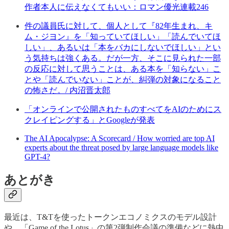
作者本人に伝えなくてもいい：ロマン優光連載246
件の議員氏に対して、個人として『82年生まれ、キ
ム・ジヨン』を「知っていてほしい」「読んでいてほ
しい」、あるいは「本をバカにしないでほしい」とい
う気持ちは強くある。だが一方、そこに見られた一部
の反応に対して思うことは、ある本を「知らない」こ
とや「読んでいない」ことが、糾弾の対象になること
の怖さだ。/ 内沼晋太郎
「オンラインで公開されたものすべてをAIのためにス
クレイピングする」とGoogleが発表
The AI Apocalypse: A Scorecard / How worried are top AI
experts about the threat posed by large language models like
GPT-4?
あとがき
最近は、T&Tを使ったトークンエコノミクスのモデル設計
や、「Game of the Lotus」の第2弾制作会議の準備などに熱中