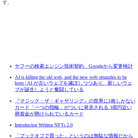
す。
ヤフーの検索エンジン技術契約、Googleから変更検討
AI is killing the old web, and the new web struggles to be
born / AI が古いウェブを滅ぼしつつあり、新しいウェ
ブが誕生しようと奮闘している
『マジック：ザ・ギャザリング』の世界に1枚しかない
カード「一つの指輪」がついに発見される 3億円近い
懸賞金が懸けられているカード
Introducing Writing NFTs 2.0
「ブックオフで買った」というのは無駄な情報だから