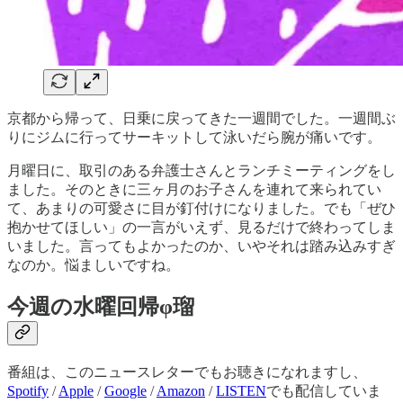
京都から帰って、日乗に戻ってきた一週間でした。一週間ぶ
りにジムに行ってサーキットして泳いだら腕が痛いです。
月曜日に、取引のある弁護士さんとランチミーティングをし
ました。そのときに三ヶ月のお子さんを連れて来られてい
て、あまりの可愛さに目が釘付けになりました。でも「ぜひ
抱かせてほしい」の一言がいえず、見るだけで終わってしま
いました。言ってもよかったのか、いやそれは踏み込みすぎ
なのか。悩ましいですね。
今週の水曜回帰φ瑠
番組は、このニュースレターでもお聴きになれますし、
Spotify
/
Apple
/
Google
/
Amazon
/
LISTEN
でも配信していま