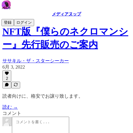
メディアヌップ
登録
ログイン
NFT版『僕らのネクロマンシ
ー』先行販売のご案内
ササキル・ザ・スターシーカー
6月 3, 2022
2
読者向けに、格安でお譲り致します。
読む →
コメント