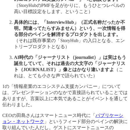
（StoryHubのPMFを足がかりに、もうひとつレベルの
高い目標設定をします、ということ）
具体的には、「InterviewHub」（正式名称だったか不
明。間違ってたらすみません）という、一次情報を得
る部分のペインを解消するプロダクトを出します。
（それは既存事業の「StoryHub」の入口となる、エン
トリープロダクトとなる）
AI時代の「ジャーナリスト（journalist）」は実はもう
誕生していて、それは過去の大文字の「ジャーナリス
ト（JOURNALIST）」像とはかなり違いますよ
（こ
れは、とても小さな声で語られていた）
1の「情報産業のエコシステム支援カンパニー」について
は、プレゼンテーションのなかで直接語られていることでは
ありますが、言葉以上に本気であることがイベントを通して
伝わりました。
CEOの田島さんはスマートニュース時代に「
パブリケーシ
ョン・ネットワーク
」というフィード部分のペインの解決に
取り組んでいた人だし、ゲストにスマートニュースの