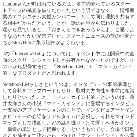
Landonさんが呼ばれているのは、名前の売れているスター
トアップの威光を借りたかったという訳ではなく、「情報産
業のエコシステム支援カンパニー」として同じ理想を共有す
る相手だからだということが、話の内容から伝わりました。
端から見ていると、「おまえらつきあっちゃえよ」と思うよ
うなあたたかい光景でした。スマートニュースの昔の仲間た
ちがStoryHubに集う理由がよくわかる。
2の「InterviewHub
」
については、イベント中には開発中の画
面のスクリーンショットしか共有されなかったのですが、そ
のUIから想像するに、「NotebookLM」＋「マン・カインド
的」なプロダクトだと思われます。
NotebookLMらしさというのは、インタビューの事前準備と
して資料をアップロードしたり、取材の方向性を事前に相談
したりといったこと。「マン・カインド的」というのは、藤
井太洋さんの小説『マイ・カインド』に登場するインタビュ
ー支援のアプリケーションのことで、インタビュアーとイン
タビュイーの会話をリアルタイムに分析し、それをマインド
マップとして描画し、どの話を掘り下げて聞くべきかをツリ
ー構造の単語として把握する、というものです。会場で田島
さんを捕まえて訪ねたら、やはり『マン・カインド』から霊