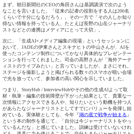
まず、朝日新聞社のCEOの角田さんは基調講演で次のよう
なことを言いました。「従来の記者の役割をする人は200名
くらいで十分になるだろう」。その一方で「その人しか知り
得ない情報を持っている人、たとえば長野の山岳ジャーナリ
ストなどとの連携はメディアにとって大切」。
次に、「生成AI×メディア編集の現場」というセッションに
おいて、JADEの伊東さんとスキナヒトの中山さんが、AIを
使ったコンテンツ制作についてかなり具体的なプレゼンテー
ションを行ってくれました。司会の高野さんが「海外アーテ
ィストのライブみたい」と言っていましたが、まさにそれ。
ステージを撮影しようと掲げられる数々のスマホが暗い会場
で光を放っていて、参加者の高い関心を示していました。
つまり、StoryHub / InterviewHubやその他の生成AIよって取
材・執筆・編集の技術障壁が下がった結果として、貴重な一
次情報にアクセスできる人や、知りたいという動機を持つ人
があらたなジャーナリストとしてすでにバリューを発揮し始
めている。実体験としても、今年『
湖の底で戦争が始まる
』
という本の制作を通じて、「自分は今ジャーナリストをやっ
ているんだな」と感じていました。訓練は受けていないけれ
ども、道具に力を借りることで、自分もまたジャーナリスト