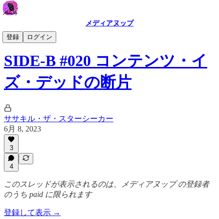
メディアヌップ
SIDE-B
登録
ログイン
SIDE-B #020 コンテンツ・イ
ズ・デッドの断片
ササキル・ザ・スターシーカー
6月 8, 2023
3
4
このスレッドが表示されるのは、メディアヌップ の登録者
のうち paid に限られます
登録して表示 →