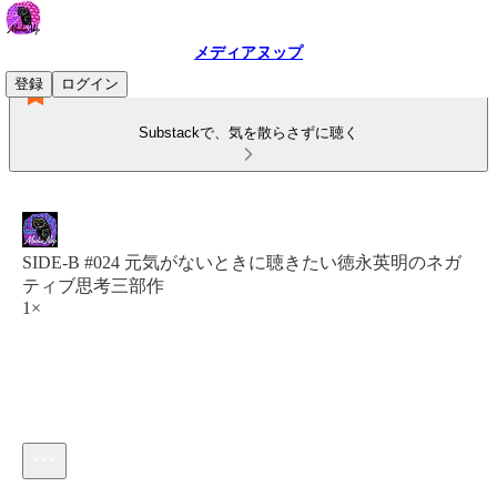
メディアヌップ
登録
ログイン
Substackで、気を散らさずに聴く
SIDE-B #024 元気がないときに聴きたい徳永英明のネガ
ティブ思考三部作
1×
現在の時刻: 0:00 / 合計時間: -23:49