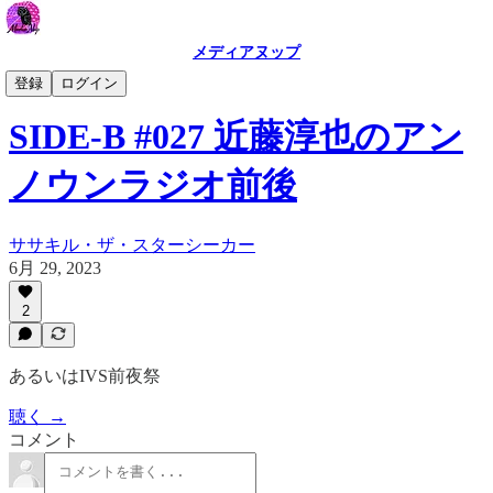
メディアヌップ
SIDE-B
登録
ログイン
SIDE-B #027 近藤淳也のアン
ノウンラジオ前後
ササキル・ザ・スターシーカー
6月 29, 2023
2
あるいはIVS前夜祭
聴く →
コメント