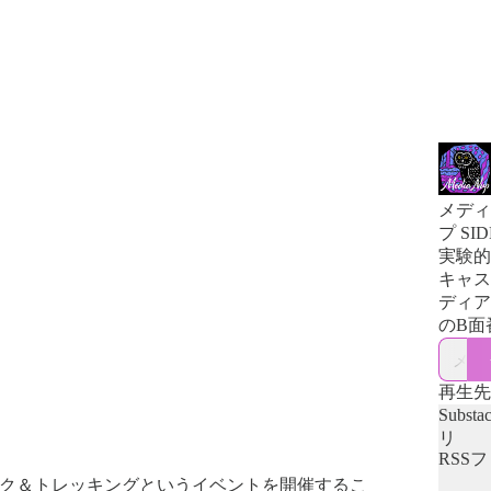
メディ
プ SID
実験的
キャス
ディア
のB面
再生先
Subst
リ
RSS
トーク＆トレッキングというイベントを開催するこ