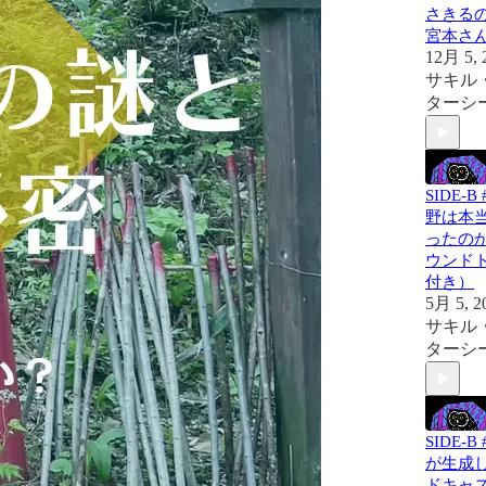
さきる
宮本さ
12月 5, 
サキル
ターシ
SIDE-B 
野は本
ったの
ウンド
付き）
5月 5, 2
サキル
ターシ
SIDE-B 
が生成
ドキャ