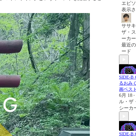
エピソ
表示さ
ササキ
ザ・ス
ーカー
最近の
ード
SIDE-B 
るおみ
画ベスト
6月 18
•
ル・ザ
シーカ
SIDE-B 