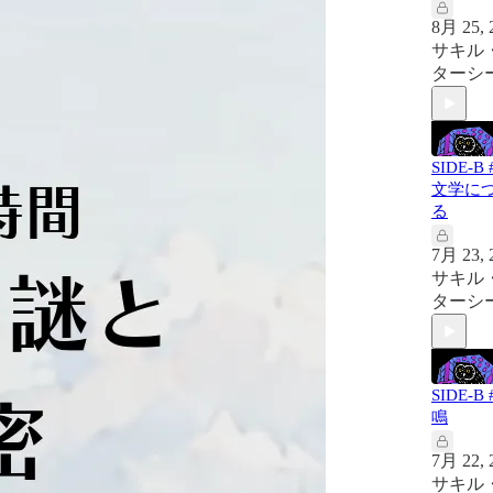
8月 25, 
サキル
ターシ
SIDE-B 
文学に
る
7月 23, 
サキル
ターシ
SIDE-B 
鳴
7月 22, 
サキル