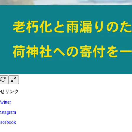
せリンク
witter
nstagram
acebook