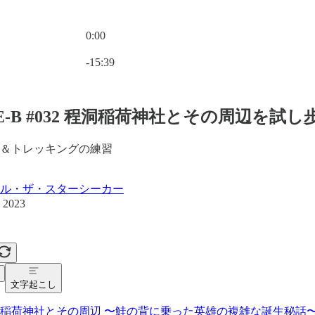
0:00
現在の時刻: 0:00 / 合計時間: -15:39
-15:39
DE-B #032 程洞稲荷神社とその周辺を試
＆トレッキングの練習
ル・ザ・スターシーカー
 2023
文字起こし
稲荷神社とその周辺 〜鮭の背に乗った英雄の複雑な誕生秘話