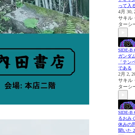
って入
4月 30, 
サキル
ターシ
SIDE-B
ガンダ
「テン
である
2月 2, 2
サキル
ターシ
SIDE-B 
るおみ
休みの
聞いた 2