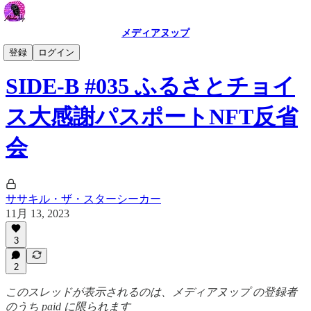
メディアヌップ
SIDE-B
登録
ログイン
SIDE-B #035 ふるさとチョイ
ス大感謝パスポートNFT反省
会
ササキル・ザ・スターシーカー
11月 13, 2023
3
2
このスレッドが表示されるのは、メディアヌップ の登録者
のうち paid に限られます