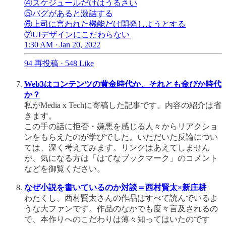
④スケジュールだけはうるさい
⑤バグがあると激詰する
⑥上司に言われた機能だけ開発しようとする
⑦UIデザインにこだわらない
1:30 AM · Jan 20, 2022
94 再投稿
·
548 Like
Web3はコンテンツの黄金時代か、それとも金ぴか時代
か？
私がMedia x Techに寄稿した記事です。内容の紹介は省
きます。
この手の話に拒否・嫌悪を感じる人々からリアクショ
ンをもらえたのが学びでした。いただいた反論につい
ては、深く考えてみます。リンクはあえてしません
が、気になる方は「はてなブックマーク」のコメント
などを御覧ください。
なぜ小説を書いているのか対談＝西村賢太×新庄耕
わたくし、西村賢太さんの作品はすべて読んでいるよ
うな大ファンです。作品のなかでも度々言及されるの
で、本作りへのこだわりは薄々知ってはいたのです