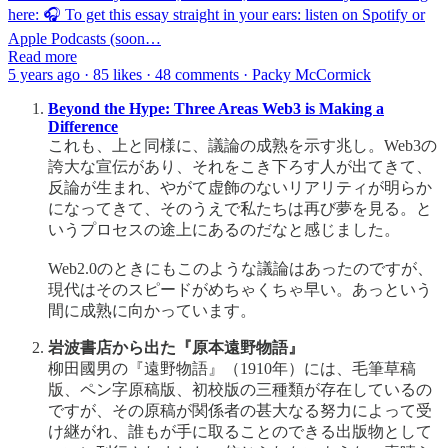
here: 🎧 To get this essay straight in your ears: listen on Spotify or
Apple Podcasts (soon…
Read more
5 years ago · 85 likes · 48 comments · Packy McCormick
Beyond the Hype: Three Areas Web3 is Making a
Difference
これも、上と同様に、議論の成熟を示す兆し。Web3の
誇大な宣伝があり、それをこき下ろす人が出てきて、
反論が生まれ、やがて虚飾のないリアリティが明らか
になってきて、そのうえで私たちは再び夢を見る。と
いうプロセスの途上にあるのだなと感じました。
Web2.0のときにもこのような議論はあったのですが、
現代はそのスピードがめちゃくちゃ早い。あっという
間に成熟に向かっています。
岩波書店から出た『原本遠野物語』
柳田國男の『遠野物語』（1910年）には、毛筆草稿
版、ペン字原稿版、初校版の三種類が存在しているの
ですが、その原稿が関係者の甚大なる努力によって受
け継がれ、誰もが手に取ることのできる出版物として