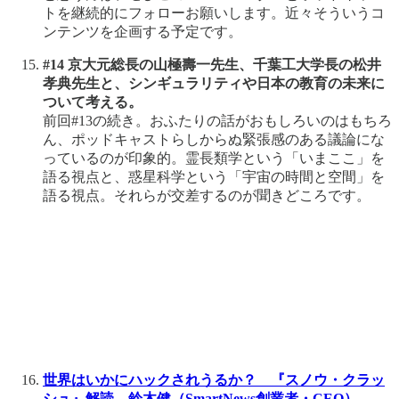
トを継続的にフォローお願いします。近々そういうコ
ンテンツを企画する予定です。
#14 京大元総長の山極壽一先生、千葉工大学長の松井
孝典先生と、シンギュラリティや日本の教育の未来に
ついて考える。
前回#13の続き。おふたりの話がおもしろいのはもちろ
ん、ポッドキャストらしからぬ緊張感のある議論にな
っているのが印象的。霊長類学という「いまここ」を
語る視点と、惑星科学という「宇宙の時間と空間」を
語る視点。それらが交差するのが聞きどころです。
世界はいかにハックされうるか？ 『スノウ・クラッ
シュ』解読 鈴木健（SmartNews創業者・CEO）