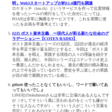
明」Web3スタートアップが約11.4億円を調達
ロケタッチ（tou.ch）というサービスを作って位置情報
を使ったシールの発行をしていた自分にとっては、
POAPは非常に胸躍るサービスです。これを実際に使
ったを企画を早速考えています。
#235 ポスト資本主義 ー現代人が彩る新たな社会のグ
ラデーションー【COTEN RADIO】
ポスト資本主義シリーズの3話目。2話目が過去の経済
学を早足で振り返る回だとすると、今回は「ポスト資
本主義」を唱え、実践する現役の人々の理論を紹介す
る回。個人的に、今回のシリーズはコテンラジオ史上
一番楽しんだかもしれません。過去の配信の積み重ね
の上で今を語っているので、歴史を学ぶ楽しさの実践
が目の前で展開されている感じ。
github 使ったことなくてもいいし、ワードで書いてあ
ってもいいでしょ
LINE社のtokuhiromさんは非常に立場のある人なんです
が（そしてそういう風に言われるのをとっても嫌がり
そうな人なんですが）、そういう人がこういう言葉を
否定してくれるのはすごく心強いと思いました。