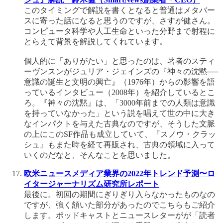
このタイミングで解説を書くとなると普通はメタバー
スに寄った話になると思うのですが、さすが健さん。
コンピュータ科学や人工生命といった分野まで射程に
とらえて背景を解説してくれています。
個人的に「ありがたい」と思ったのは、著者のスティ
ーヴンスンがジュリア・ジェインズの『神々の沈黙──
意識の誕生と文明の興亡』（1976年）からの影響を語
っているインタビュー（2008年）を紹介しているとこ
ろ。『神々の沈黙』は、「3000年前までの人類は意識
を持っていなかった」という説を唱えて世の中に大き
なインパクトを与えた古典なのですが、そうした文脈
の上にこのSF作品も成立していて、『スノウ・クラッ
シュ』もまた時を経て再販され、古典の領域に入って
いくのだなと、そんなことを思いました。
欧米ニュースメディア業界の2022年トレンド予測〜ロ
イタージャーナリズム研究所レポート
最後に。初回の期間にぎりぎり入らなかったものなの
ですが、強く頷いた部分があったのでこちらもご紹介
します。ポッドキャストとニュースレターがが「読者