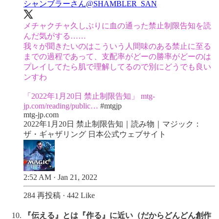
シャンブラーさん
@SHAMBLER_SAN
メチャクチャ久しぶりに血の通った禁止制限告知を読
んだ気がする……
我々が聞きたいのはこういう人間味のある禁止に至る
までの過程であって、支配率がどーの勝率がどーのは
プレイしてたら肌で理解してるので別にどうでも良い
ンすわ
「2022年1月20日 禁止制限告知」
mtg-
jp.com/reading/public…
#mtgjp
mtg-jp.com
2022年1月20日 禁止制限告知｜読み物｜マジック：
ザ・ギャザリング 日本公式ウェブサイト
2:52 AM · Jan 21, 2022
284 再投稿
·
442 Like
『伝える』とは『作る』に近い（だからどんどん創作