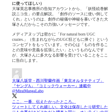
に使ってほしい）
大塚英志事務所の告知アカウントから、「妖怪絵巻解
説ニコ生」の要点解説。「創作のソースに使い倒して
くれ」というのは、創作の秘儀や神秘を暴いてきた大
塚さんだからこその力強いメッセージです。
メディアヌップは密かに「For natural born UGC
crazies.」（生まれながらのUGC狂どもに捧ぐ）という
コンセプトをもっています。その心は「ものを作るこ
との意味や意義を拡張したい」というものなんです
が、大塚さんに多大なる影響を受けていることをここ
に告白します。
大塚八坂堂・西川聖蘭作画「東京オルタナティブ」
『ヤングA』『コミックウォーカー』連載中
@MiraiMangaLabo
ここ、一番、伝えたかったところ。
ツィートしてくれ嬉しい。文化は保存したり研究した