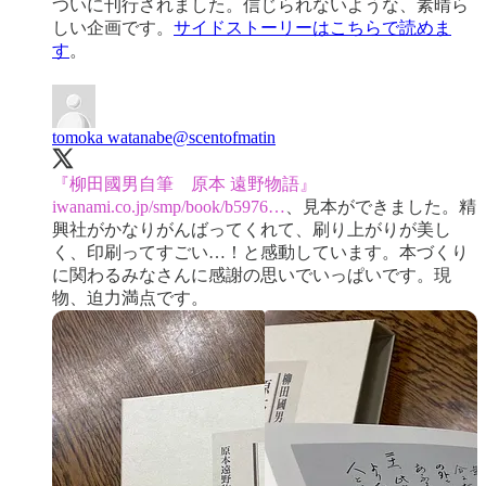
ついに刊行されました。信じられないような、素晴ら
しい企画です。
サイドストーリーはこちらで読めま
す
。
tomoka watanabe
@scentofmatin
『柳田國男自筆 原本 遠野物語』
iwanami.co.jp/smp/book/b5976…
、見本ができました。精
興社がかなりがんばってくれて、刷り上がりが美し
く、印刷ってすごい…！と感動しています。本づくり
に関わるみなさんに感謝の思いでいっぱいです。現
物、迫力満点です。