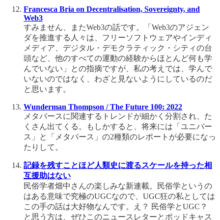
Francesca Bria on Decentralisation, Sovereignty, and
Web3
すみません、またWeb3の話です。「Web3のアジェン
ダを推進する人々は、フリーソフトウェアやインディ
メディア、デジタル・デモクラティック・シティの台
頭など、他のすべての運動の経験からほとんど何も学
んでいない」との指摘ですが、私の考えでは、学んで
いないのではなく、わざと見ないようにしているのだ
と思います。
Wunderman Thompson / The Future 100: 2022
メタバースに関連するトレンドが細かく分割され、た
くさん出てくる。もしかすると、将来には「ユニバー
ス」と「メタバース」の2種類のレポートが必要になっ
たりして。
記録を残すことほど人類史に渡るスケールを持った相
互援助はない
民俗学者畑中さんの楽しみな新連載。民俗学というの
はある意味で究極のUGCなので、UGC狂の私としては
この手の話は大好物なんです。え？ 民俗学とUGC？
と思う方は、ぜひこのニュースレターとポッドキャス