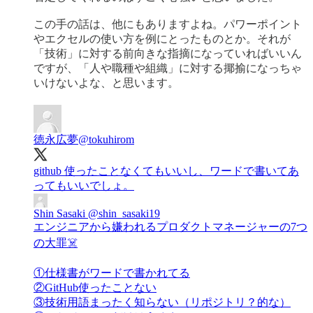
この手の話は、他にもありますよね。パワーポイント
やエクセルの使い方を例にとったものとか。それが
「技術」に対する前向きな指摘になっていればいいん
ですが、「人や職種や組織」に対する揶揄になっちゃ
いけないよな、と思います。
徳永広夢
@tokuhirom
github 使ったことなくてもいいし、ワードで書いてあ
ってもいいでしょ。
Shin Sasaki
@shin_sasaki19
エンジニアから嫌われるプロダクトマネージャーの7つ
の大罪☠️
①仕様書がワードで書かれてる
②GitHub使ったことない
③技術用語まったく知らない（リポジトリ？的な）