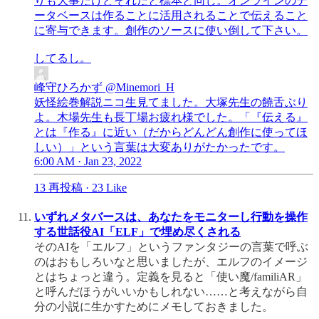
りも大事だけどそれだと標本と同じ。オンラインのデ
ータベースは作ることに活用されることで伝えること
に寄与できます。創作のソースに使い倒して下さい。
してるし。
峰守ひろかず
@Minemori_H
妖怪絵巻解説ニコ生見てました。大塚先生の饒舌ぶり
よ。木場先生も長丁場お疲れ様でした。「『伝える』
とは『作る』に近い（だからどんどん創作に使ってほ
しい）」という言葉は大変ありがたかったです。
6:00 AM · Jan 23, 2022
13 再投稿
·
23 Like
いずれメタバースは、あなたをモニターし行動を操作
する世話役AI「ELF」で埋め尽くされる
そのAIを「エルフ」というファンタジーの言葉で呼ぶ
のはおもしろいなと思いましたが、エルフのイメージ
とはちょっと違う。定義を見ると「使い魔/familiAR」
と呼んだほうがいいかもしれない……と考えながら自
分の小説に生かすためにメモしておきました。