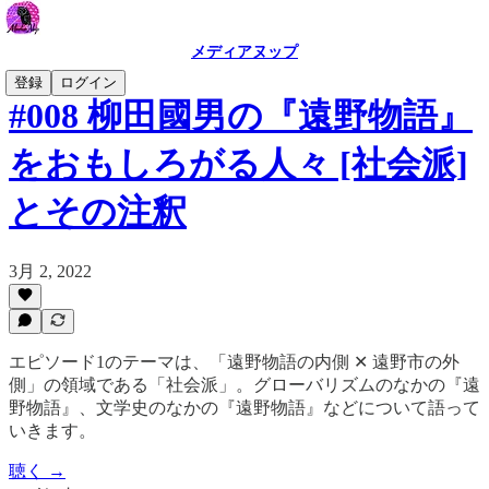
メディアヌップ
登録
ログイン
#008 柳田國男の『遠野物語』
をおもしろがる人々 [社会派]
とその注釈
3月 2, 2022
エピソード1のテーマは、「遠野物語の内側 ✕ 遠野市の外
側」の領域である「社会派」。グローバリズムのなかの『遠
野物語』、文学史のなかの『遠野物語』などについて語って
いきます。
聴く →