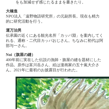
をも加減せず感じたるままを書きたり。
大橋進
NPO法人「遠野物語研究所」の元副所長。現在も精力
的に研究活動を行う。
運万治男
伝承園の近くにある観光名所「カッパ淵」を案内してく
れる、通称・二代目カッパおじさん。ちなみに初代は阿
部与一さん。
Nui（旗屋の縫）
400年前に実在した伝説の漁師・旗屋の縫を題材にした
作品。原作は富川岳さん、絵は漫画家の五十嵐大介さ
ん。2021年に最初のお披露目が行われた。