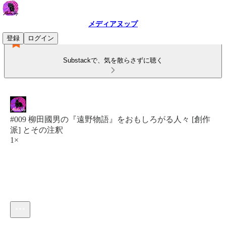
メディアヌップ
登録
ログイン
Substackで、気を散らさずに聴く
#009 柳田國男の『遠野物語』をおもしろがる人々 [創作
派] とその注釈
1×
現在の時刻: 0:00 / 合計時間: -43:51