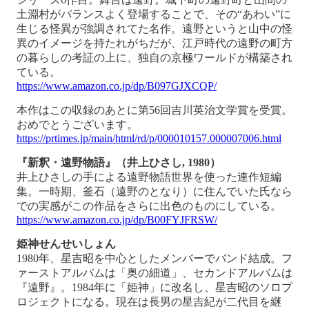
土淵村がバランスよく登場することで、その“あわい”に
生じる怪異が強調されてた名作。遠野というと山中の怪
異のイメージを持たれがちだが、江戸時代の遠野の町方
の暮らしの考証の上に、独自の京極ワールドが構築され
ている。
https://www.amazon.co.jp/dp/B097GJXCQP/
本作はこの収録のあとに第56回吉川英治文学賞を受賞。
おめでとうございます。
https://prtimes.jp/main/html/rd/p/000010157.000007006.html
『新釈・遠野物語』（井上ひさし, 1980）
井上ひさしの手による遠野物語世界を使った連作短編
集。一時期、釜石（遠野のとなり）に住んでいた氏なら
での実感がこの作品をさらに出色のものにしている。
https://www.amazon.co.jp/dp/B00FYJFRSW/
姫神せんせいしょん
1980年、星吉昭を中心としたメンバーでバンド結成。フ
ァーストアルバムは「奥の細道」、セカンドアルバムは
『遠野』。1984年に「姫神」に改名し、星吉昭のソロプ
ロジェクトになる。現在は長男の星吉紀が二代目を継