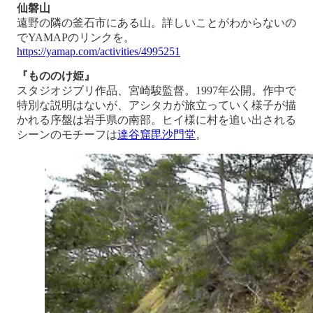
仙磐山
遠野の隣の釜石市にある山。詳しいことがわからないの
でYAMAPのリンクを。
https://yamap.com/activities/4995251
『もののけ姫』
スタジオジブリ作品、宮崎駿監督。1997年公開。作中で
特別な説明はないが、アシタカが旅立っていく様子が描
かれる序盤は岩手県の南部。ヒイ様に村を追い出される
シーンのモチーフは
達谷窟毘沙門堂
。