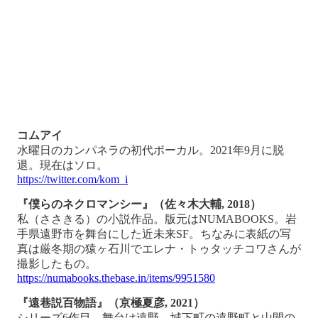
コムアイ
水曜日のカンパネラの初代ボーカル。2021年9月に脱
退。現在はソロ。
https://twitter.com/kom_i
『僕らのネクロマンシー』（佐々木大輔, 2018）
私（ささきる）の小説作品。版元はNUMABOOKS。岩
手県遠野市を舞台にした近未来SF。ちなみに表紙の写
真は厳冬期の猿ヶ石川でエレナ・トゥタッチコワさんが
撮影したもの。
https://numabooks.thebase.in/items/9951580
『遠巷説百物語』（京極夏彦, 2021）
シリーズ6作目。舞台は遠野。城下町の遠野町と山間の