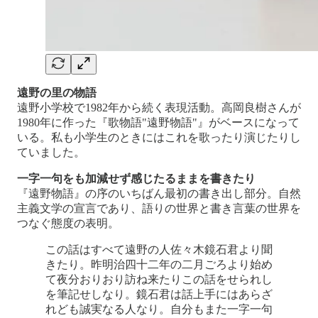
遠野の里の物語
遠野小学校で1982年から続く表現活動。高岡良樹さんが
1980年に作った『歌物語"遠野物語"』がベースになって
いる。私も小学生のときにはこれを歌ったり演じたりし
ていました。
一字一句をも加減せず感じたるままを書きたり
『遠野物語』の序のいちばん最初の書き出し部分。自然
主義文学の宣言であり、語りの世界と書き言葉の世界を
つなぐ態度の表明。
この話はすべて遠野の人佐々木鏡石君より聞
きたり。昨明治四十二年の二月ごろより始め
て夜分おりおり訪ね来たりこの話をせられし
を筆記せしなり。鏡石君は話上手にはあらざ
れども誠実なる人なり。自分もまた一字一句