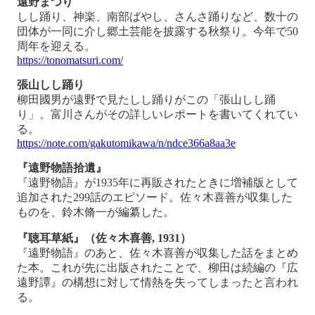
遠野まつり
しし踊り、神楽、南部ばやし、さんさ踊りなど、数十の
団体が一同に介し郷土芸能を披露する秋祭り。今年で50
周年を迎える。
https://tonomatsuri.com/
張山しし踊り
柳田國男が遠野で見たしし踊りがこの「張山しし踊
り」。富川さんがその詳しいレポートを書いてくれてい
る。
https://note.com/gakutomikawa/n/ndce366a8aa3e
『遠野物語拾遺』
『遠野物語』が1935年に再販されたときに増補版として
追加された299話のエピソード。佐々木喜善が収集した
ものを、鈴木脩一が編纂した。
『聴耳草紙』（佐々木喜善, 1931）
『遠野物語』のあと、佐々木喜善が収集した話をまとめ
た本。これが先に出版されたことで、柳田は続編の『広
遠野譚』の構想に対して情熱を失ってしまったと言われ
る。