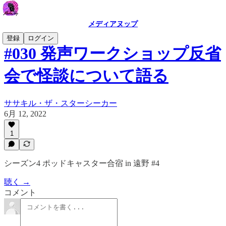
メディアヌップ
登録
ログイン
#030 発声ワークショップ反省
会で怪談について語る
ササキル・ザ・スターシーカー
6月 12, 2022
1
シーズン4 ポッドキャスター合宿 in 遠野 #4
聴く →
コメント