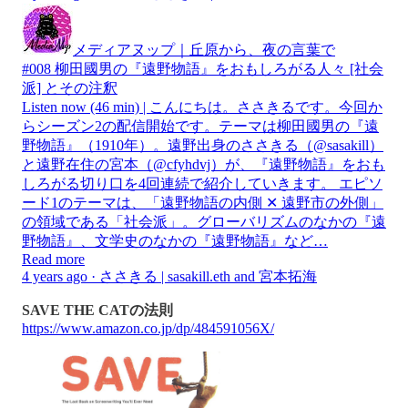
メディアヌップ｜丘原から、夜の言葉で
#008 柳田國男の『遠野物語』をおもしろがる人々 [社会
派] とその注釈
Listen now (46 min) | こんにちは。ささきるです。今回か
らシーズン2の配信開始です。テーマは柳田國男の『遠
野物語』（1910年）。遠野出身のささきる（@sasakill）
と遠野在住の宮本（@cfyhdvj）が、『遠野物語』をおも
しろがる切り口を4回連続で紹介していきます。 エピソ
ード1のテーマは、「遠野物語の内側 ✕ 遠野市の外側」
の領域である「社会派」。グローバリズムのなかの『遠
野物語』、文学史のなかの『遠野物語』など…
Read more
4 years ago · ささきる | sasakill.eth and 宮本拓海
SAVE THE CATの法則
https://www.amazon.co.jp/dp/484591056X/