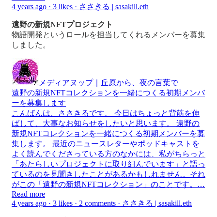
4 years ago · 3 likes · ささきる | sasakill.eth
遠野の新規NFTプロジェクト
物語開発というロールを担当してくれるメンバーを募集
しました。
メディアヌップ｜丘原から、夜の言葉で
遠野の新規NFTコレクションを一緒につくる初期メンバ
ーを募集します
こんばんは、ささきるです。 今日はちょっと背筋を伸
ばして、大事なお知らせをしたいと思います。 遠野の
新規NFTコレクションを一緒につくる初期メンバーを募
集します。 最近のニュースレターやポッドキャストを
よく読んでくださっている方のなかには、私がちらっと
「あたらしいプロジェクトに取り組んでいます」と語っ
ているのを見聞きしたことがあるかもしれません。それ
がこの「遠野の新規NFTコレクション」のことです。…
Read more
4 years ago · 3 likes · 2 comments · ささきる | sasakill.eth