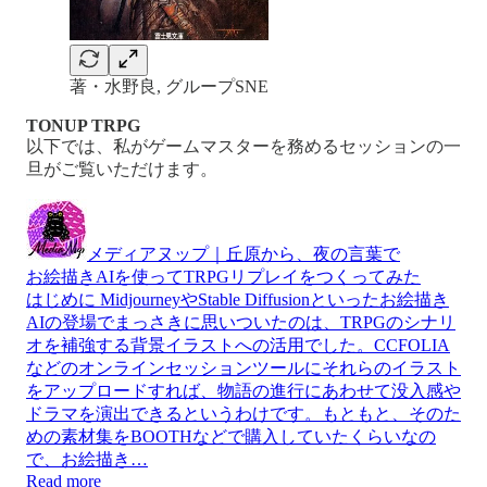
著・水野良, グループSNE
TONUP TRPG
以下では、私がゲームマスターを務めるセッションの一
旦がご覧いただけます。
メディアヌップ｜丘原から、夜の言葉で
お絵描きAIを使ってTRPGリプレイをつくってみた
はじめに MidjourneyやStable Diffusionといったお絵描き
AIの登場でまっさきに思いついたのは、TRPGのシナリ
オを補強する背景イラストへの活用でした。CCFOLIA
などのオンラインセッションツールにそれらのイラスト
をアップロードすれば、物語の進行にあわせて没入感や
ドラマを演出できるというわけです。もともと、そのた
めの素材集をBOOTHなどで購入していたくらいなの
で、お絵描き…
Read more