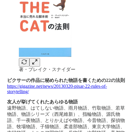
著・ブレイク・スナイダー
ピクサーの作品に秘められた物語を書くための22の法則
https://gigazine.net/news/20130320-pixar-22-rules-of-
storytelling/
友人が挙げてくれたあらゆる物語
遠野物語、はてしない物語、雨月物語、竹取物語、若草
物語、物語シリーズ（西尾維新）、指輪物語、源氏物
語、千一夜物語、とりかえばや物語、今昔物語、探偵物
語、牧場物語、子猫物語、柔道部物語、東京大学物語、