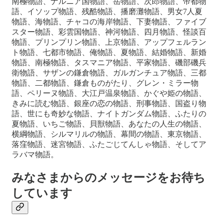
南極物語、ナルニア国物語、岳物語、次郎物語、帝都物
語、イソップ物語、残酷物語、播磨灘物語、男女7人夏
物語、海物語、チャコの海岸物語、下妻物語、ファイブ
スター物語、彩雲国物語、神河物語、四月物語、怪談百
物語、プリンプリン物語、上京物語、アップフェルラン
ト物語、七都市物語、俺物語、夏物語、結婚物語、新婚
物語、南極物語、タスマニア物語、平家物語、磯部磯兵
衛物語、サザンの鎌倉物語、ガルガンチュア物語、三都
物語、二都物語、鎌倉ものがたり、グレン・ミラー物
語、ペリーヌ物語、大江戸温泉物語、かぐや姫の物語、
きみに読む物語、銀座の恋の物語、刑事物語、国盗り物
語、世にも奇妙な物語、ナイトガンダム物語、ふたりの
夏物語、いちご物語、貝獣物語、あなたの人生の物語、
横綱物語、シルマリルの物語、幕間の物語、東京物語、
落窪物語、迷宮物語、ふたごじてんしゃ物語、そしてア
ラバマ物語。
みなさまからのメッセージをお待ち
しています