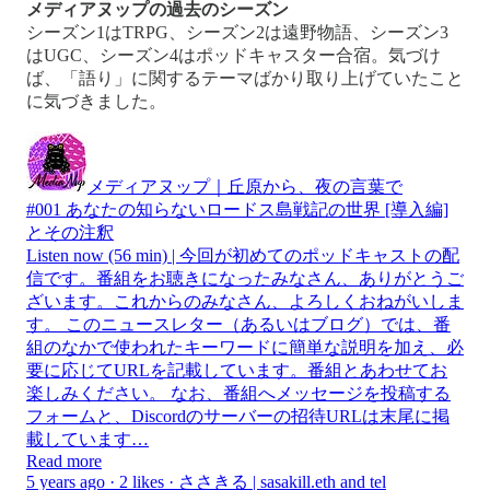
メディアヌップの過去のシーズン
シーズン1はTRPG、シーズン2は遠野物語、シーズン3
はUGC、シーズン4はポッドキャスター合宿。気づけ
ば、「語り」に関するテーマばかり取り上げていたこと
に気づきました。
メディアヌップ｜丘原から、夜の言葉で
#001 あなたの知らないロードス島戦記の世界 [導入編]
とその注釈
Listen now (56 min) | 今回が初めてのポッドキャストの配
信です。番組をお聴きになったみなさん、ありがとうご
ざいます。これからのみなさん、よろしくおねがいしま
す。 このニュースレター（あるいはブログ）では、番
組のなかで使われたキーワードに簡単な説明を加え、必
要に応じてURLを記載しています。番組とあわせてお
楽しみください。 なお、番組へメッセージを投稿する
フォームと、Discordのサーバーの招待URLは末尾に掲
載しています…
Read more
5 years ago · 2 likes · ささきる | sasakill.eth and tel