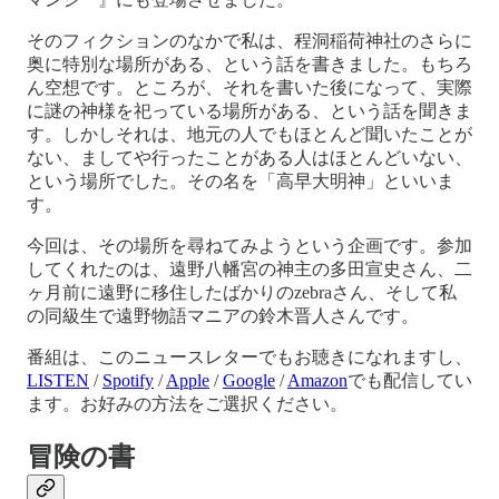
そのフィクションのなかで私は、程洞稲荷神社のさらに
奥に特別な場所がある、という話を書きました。もちろ
ん空想です。ところが、それを書いた後になって、実際
に謎の神様を祀っている場所がある、という話を聞きま
す。しかしそれは、地元の人でもほとんど聞いたことが
ない、ましてや行ったことがある人はほとんどいない、
という場所でした。その名を「高早大明神」といいま
す。
今回は、その場所を尋ねてみようという企画です。参加
してくれたのは、遠野八幡宮の神主の多田宣史さん、二
ヶ月前に遠野に移住したばかりのzebraさん、そして私
の同級生で遠野物語マニアの鈴木晋人さんです。
番組は、このニュースレターでもお聴きになれますし、
LISTEN
/
Spotify
/
Apple
/
Google
/
Amazon
でも配信してい
ます。お好みの方法をご選択ください。
冒険の書