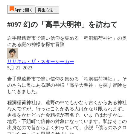
Appで開く
再生方法...
#097 幻の「高早大明神」を訪ねて
岩手県遠野市で篤い信仰を集める「程洞稲荷神社」の奥
にある謎の神様を探す冒険
ササキル・ザ・スターシーカー
5月 21, 2023
岩手県遠野市で篤い信仰を集める「程洞稲荷神社」。そ
のさらに奥にある謎の神様「高早大明神」を探す冒険を
してきました。
程洞稲荷神社は、遠野の中でもかなり古くからある神社
なんですが、行ったことがある人はかなり限られます。
男根をかたどった金精様が有名で、いまではわずかに、
地元・下組町で信仰の対象になっています。私はそこの
出身なので昔からよく知っていて、小説『僕らのネクロ
マンシー』にも登場させました。