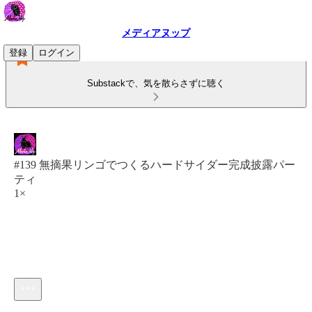
メディアヌップ
登録
ログイン
Substackで、気を散らさずに聴く
#139 無摘果リンゴでつくるハードサイダー完成披露パー
ティ
1×
現在の時刻: 0:00 / 合計時間: -54:15