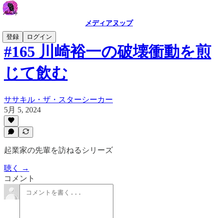
メディアヌップ
登録
ログイン
#165 川崎裕一の破壊衝動を煎
じて飲む
ササキル・ザ・スターシーカー
5月 5, 2024
起業家の先輩を訪ねるシリーズ
聴く →
コメント