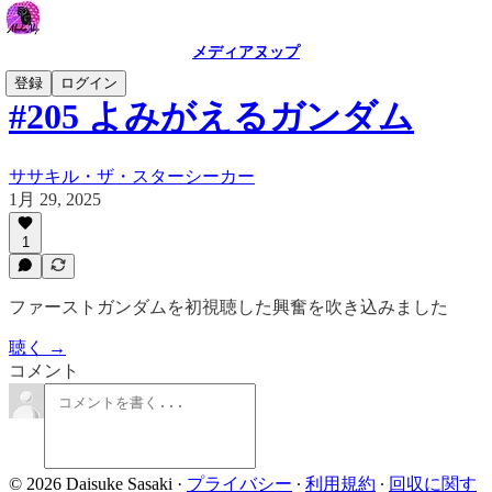
メディアヌップ
登録
ログイン
#205 よみがえるガンダム
ササキル・ザ・スターシーカー
1月 29, 2025
1
ファーストガンダムを初視聴した興奮を吹き込みました
聴く →
コメント
© 2026 Daisuke Sasaki
·
プライバシー
∙
利用規約
∙
回収に関す