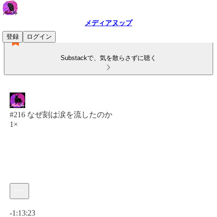
メディアヌップ
登録
ログイン
Substackで、気を散らさずに聴く
#216 なぜ刻は涙を流したのか
1×
現在の時刻: 0:00 / 合計時間: -1:13:23
-1:13:23