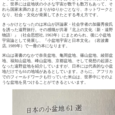
と、世界には盆地状の小さな宇宙が数千も数万もあって、そ
れら国家未満のまとまりがゆりかごとなり、ネットワークと
なり、社会・文化が発展してきたとする考え方です。
きっかけとなったのは米山が評論家・社会学者の加藤秀俊氏
を誘った遠野旅行。その感慨が共著『北上の文化〈新・遠野
物語〉』（社会思想社, 1963年）にまとめられ、後に小盆地
宇宙論として発展し、『小盆地宇宙と日本文化』（岩波書
店, 1989年）で一冊の本になります。
米山は著書のなかで奈良盆地、亀岡盆地、篠山盆地、綾部盆
地、福知山盆地、峰山盆地、京都盆地、そして発想の起源と
なった遠野盆地を紹介していますが、日本には代表的な小盆
地だけでも61の地域があるとしています。さらに、アフリカ
でのフィールドワークも行っていた米山は、世界中にそのよ
うな盆地を見つけることができるといいます。