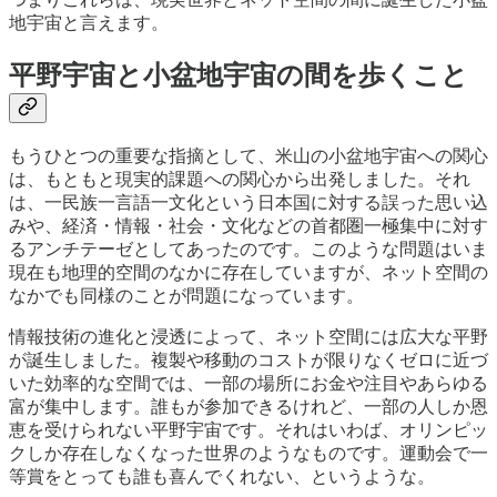
地宇宙と言えます。
平野宇宙と小盆地宇宙の間を歩くこと
もうひとつの重要な指摘として、米山の小盆地宇宙への関心
は、もともと現実的課題への関心から出発しました。それ
は、一民族一言語一文化という日本国に対する誤った思い込
みや、経済・情報・社会・文化などの首都圏一極集中に対す
るアンチテーゼとしてあったのです。このような問題はいま
現在も地理的空間のなかに存在していますが、ネット空間の
なかでも同様のことが問題になっています。
情報技術の進化と浸透によって、ネット空間には広大な平野
が誕生しました。複製や移動のコストが限りなくゼロに近づ
いた効率的な空間では、一部の場所にお金や注目やあらゆる
富が集中します。誰もが参加できるけれど、一部の人しか恩
恵を受けられない平野宇宙です。それはいわば、オリンピッ
クしか存在しなくなった世界のようなものです。運動会で一
等賞をとっても誰も喜んでくれない、というような。