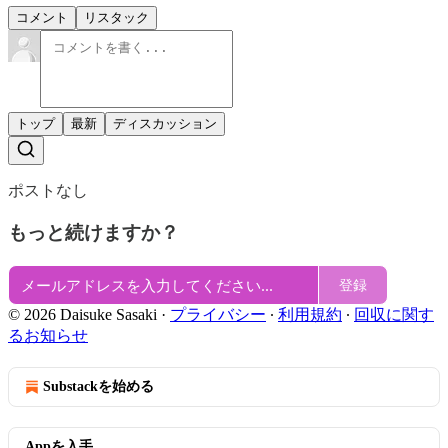
コメント
リスタック
トップ
最新
ディスカッション
ポストなし
もっと続けますか？
登録
© 2026 Daisuke Sasaki
·
プライバシー
∙
利用規約
∙
回収に関す
るお知らせ
Substackを始める
Appを入手