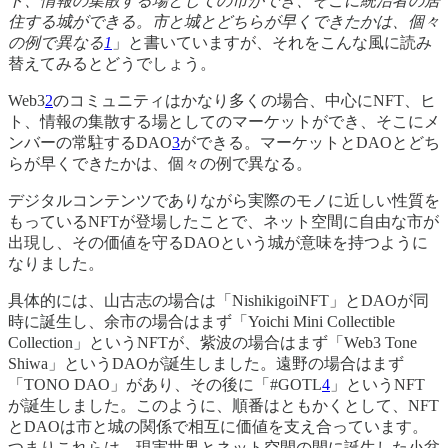
ト、情報の集散する場としての市ができ、そこに統治者の居
住する城ができる。市と城とどちらが早くできたかは、個々
の例で異なる
1
」と書いていますが、それをこんな風に読み
替えてみるとどうでしょう。
Web3
2
のコミュニティはかなり多くの場合、中心にNFT、ヒ
ト、情報の集散する場としてのマーケットができ、そこにメ
ンバーの常駐するDAO
3
ができる。マーケットとDAOとどち
らが早くできたかは、個々の例で異なる。
デジタルコンテンツでありながら実際のモノに近しい性質を
もっているNFTが登場したことで、ネット空間に自由な市が
出現し、その価値を守るDAOという城が意味を持つように
なりました。
具体的には、山古志の場合は「NishikigoiNFT」とDAOが同
時に誕生し、余市の場合はまず「Yoichi Mini Collectible
Collection」というNFTが、紫波の場合はまず「Web3 Tone
Shiwa」というDAOが誕生しました。遠野の場合はまず
「TONO DAO」があり、その後に「#GOTL
4
」というNFT
が誕生しました。このように、順番はともかくとして、NFT
とDAOは市と城の関係で相互に価値を支え合っています。
つまりこれらは、現実世界とネット空間の間に誕生した小盆