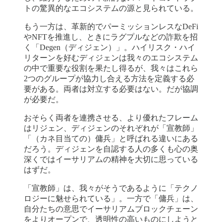
トの驚異的なエコシステムの源と見られている。
もう一方は、革新的でパーミッションレスなDeFi
やNFTを推進し、ときにラグプルなどの詐欺を招
く「Degen（ディジェン）」。ハイリスク・ハイ
リターンを好むディジェンは我々のエコシステム
の中で重要な役割を果たし得るが、我々はこれら
2つのグループが協力し合える方法を定義する必
要がある。両者は対立する必要はない。だが協調
が必要だ。
おそらく両者を連携させる、より優れたフレーム
はリジェン、ディジェンのそれぞれが「宣教師」
「（カネ目当ての）傭兵」と呼ばれる違いにある
だろう。ディジェンを自認する人の多くも心の奥
深くではイーサリアムの精神を大切に思っている
はずだ。
「宣教師」は、我々がそうであるように「テクノ
ロジーに魅せられている」。一方で「傭兵」は、
自分たちの意思でイーサリアムブロックチェーン
をよりオープンで、透明性の高いものにしようと