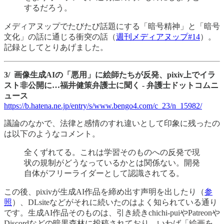
するだろう。
メディアヌップでたびたび話題にする「暗号精神」と「暗号
文化」の話に通じる衝突の話（
週刊メディアヌップ#14
）。
記録としてとりあげました。
3/ 画像生成AIの「悪用」に絵師たちが反発、pixiv上でイラ
スト非公開に…福井健策弁護士に聞く - 弁護士ドットコムニ
ュース
https://b.hatena.ne.jp/entry/s/www.bengo4.com/c_23/n_15982/
議論のなかで、法律と感情のすれ違いとして印象に残ったの
は以下のようなコメント。
全くずれてる。これは学習そのものへの反発で現
状の規制がどうなっているかとは関係ない。開発
自体がフリーライダーとして認識されてる。
この後、pixivが生成AI作品を締め出す声明を出したり（
参
照
）、DLsiteなどがそれに続いたのはよく知られている通り
です。生成AI作品そのものは、引き続きchichi-puiやPatreonや
Discordなどの暗黒森林に投稿されており、いわば「絵画を