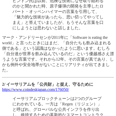
ヒントン氏は以前、危険な技術になぜ取り組める
のかと聞かれた時、原子爆弾の開発を主導したロ
バート・オッペンハイマーの言葉を引用して、
「魅力的な技術があったら、思い切ってやってし
まえ」と答えていましたが、もうそんな言葉を口
にしようとは思わないと話しました。
マーク・アンドリーセンが2011年に「Software is eating the
world」と言ったときにはまだ、「自分たちも飲み込まれる
側である」という認識はなかったように思います。むしろ
「自分達が世界を飲み込んでいるのだ」という優越感さえ漂
うような言葉です。それから12年。その言葉が真であり、し
かも例外や安全地帯がないことにリアリティが出てきまし
た。
2/ イーサリアムを「公共財」と捉え、守るために
https://www.coindeskjapan.com/176050/
イーサリアムブロックチェーンは2つのグループ
にわかれている。一方は「Regen（リジェン）」
と呼ばれ、グローバルな公共インフラを作り出
し、維持するための革新的なスマートコントラク