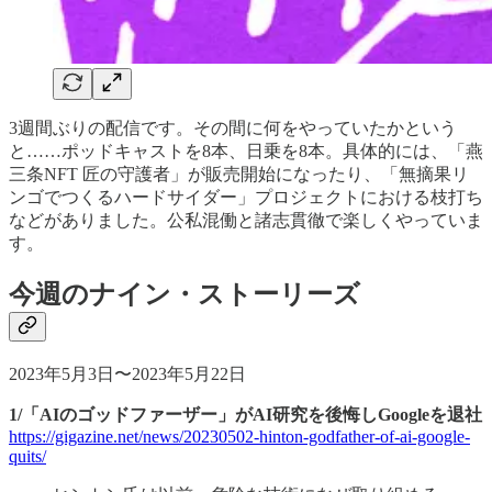
3週間ぶりの配信です。その間に何をやっていたかという
と……ポッドキャストを8本、日乗を8本。具体的には、「燕
三条NFT 匠の守護者」が販売開始になったり、「無摘果リ
ンゴでつくるハードサイダー」プロジェクトにおける枝打ち
などがありました。公私混働と諸志貫徹で楽しくやっていま
す。
今週のナイン・ストーリーズ
2023年5月3日〜2023年5月22日
1/「AIのゴッドファーザー」がAI研究を後悔しGoogleを退社
https://gigazine.net/news/20230502-hinton-godfather-of-ai-google-
quits/