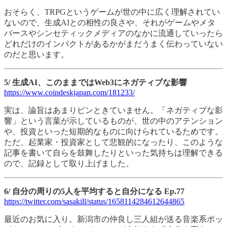
おそらく、TRPGというゲームが世の中に広く理解されてい
ないので、生成AIとの相性の良さや、それがゲームやメタ
バースやシンセティックメディアのなかに流通していったら
どれだけのインパクトがあるかがまだうまく伝わっていない
のだと思います。
5/ 生成AI、このままではWeb3にネガティブな影響
https://www.coindeskjapan.com/181233/
実は、論旨はあまりピンときていません。「ネガティブな影
響」という言葉が示しているものが、世の中のアテンション
や、投資といった短期的なものに向けられているためです。
ただ、起業家・投資家として悲観的になったり、このような
記事を書いて自らを鼓舞したりといった気持ちは理解できる
ので、記録として取り上げました。
6/ 自分の周りの5人を平均すると自分になる Ep.77
https://twitter.com/sasakill/status/1658114284612644865
最近のお気に入り。新潟市の仲良し三人組が送る音楽系ポッ