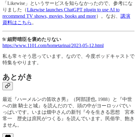
「Likewise」というサービスを知らなかったので、参考にな
りました（
Likewise launches ChatGPT plugin to use AI to
recommend TV shows, movies, books and more
）。なお、
講演
資料はこちら
。
9/ 細野晴臣を褒めたりない
https://www.1101.com/hometarinai/2023-05-12.html
私も常々そう思っています。なので、今度ポッドキャストで
特集をやります。
あとがき
最近『ハーメルンの笛吹き男』（阿部謹也, 1988）と『中世
への旅 騎士と城』を読んだので、頭の中がヨーロッパでい
っぱいです。いまは畑中さんの新刊『今を生きる思想 宮本
常一 歴史は庶民がつくる』を読んでいます。民俗学、飽き
ません。