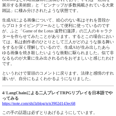
展示する美術館」と「ピンナップが多数掲載されている大衆
雑誌」に棲み分けされたような状態です。
生成AIによる画像について、絵心のない私はそれを普段か
らプロトタイピングツールとして便利に使っているのです
が、ふと「Game of the Lotus 遠野幻蓮譚」の三人のキャラク
ターを作らせてみたことがあります。するとこの場合におい
ては、私は創作者のひとりとして三人がどのような振る舞い
をするか深く理解しているので、生成AIが生み出したあら
ゆる画像を焼き殺したいような衝動に駆られました。似て非
なるものが大量に生み出されるのをおぞましいと感じたわけ
です。
というわけで冒頭のコメントに戻ります。法律と感情のすれ
違いが、自分にもよくわかるようになりました。
4/ LangChainによる二人プレイTRPGリプレイを日本語でや
ってみる
https://note.com/shi3zblog/n/n3902d143ec68
この手の話題は必ずとりあげるようにしています。