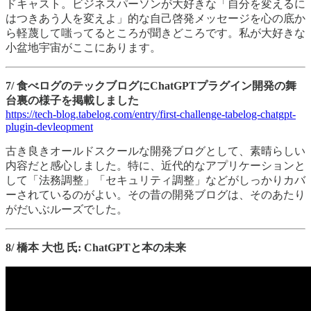
ドキャスト。ビジネスパーソンが大好きな「自分を変えるに
はつきあう人を変えよ」的な自己啓発メッセージを心の底か
ら軽蔑して嗤ってるところが聞きどころです。私が大好きな
小盆地宇宙がここにあります。
7/ 食べログのテックブログにChatGPTプラグイン開発の舞
台裏の様子を掲載しました
https://tech-blog.tabelog.com/entry/first-challenge-tabelog-chatgpt-
plugin-devleopment
古き良きオールドスクールな開発ブログとして、素晴らしい
内容だと感心しました。特に、近代的なアプリケーションと
して「法務調整」「セキュリティ調整」などがしっかりカバ
ーされているのがよい。その昔の開発ブログは、そのあたり
がだいぶルーズでした。
8/ 橋本 大也 氏: ChatGPTと本の未来