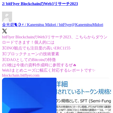
2/ bitFlyer BlockchainのWeb3リサーチ2023
金光碧🐈🍋⚡️ / Kanemitsu Midori / bitFlyer
@KanemitsuMidori
bitFlyer BlockchainのWeb3リサーチ2023、こちらからダウン
ロードできます！個人的には
3⃣INO観点でも注目度の高いERC1155
3⃣ブロックチェーンの技術要素
3⃣DAOとしてのBitcoinの特徴
の3枚は今後の資料作成時に参照するぜ🔥
blockchain.bitflyer.com