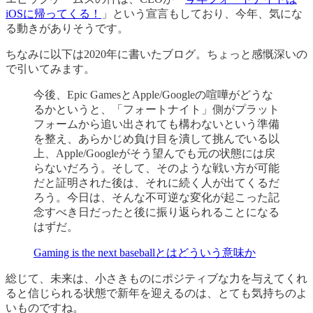
iOSに帰ってくる！
」という宣言もしており、今年、気にな
る動きがありそうです。
ちなみに以下は2020年に書いたブログ。ちょっと感慨深いの
で引いてみます。
今後、Epic GamesとApple/Googleの喧嘩がどうな
るかというと、「フォートナイト」側がプラット
フォームから追い出されても構わないという準備
を整え、あらかじめ負け目を潰して挑んでいる以
上、Apple/Googleがそう望んでも元の状態には戻
らないだろう。そして、そのような戦い方が可能
だと証明された後は、それに続く人が出てくるだ
ろう。今日は、そんな不可逆な変化が起こった記
念すべき日だったと後に振り返られることになる
はずだ。
Gaming is the next baseballとはどういう意味か
総じて、未来は、小さきものにポジティブな力を与えてくれ
ると信じられる状態で新年を迎えるのは、とても気持ちのよ
いものですね。