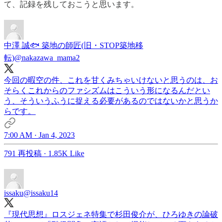
て、記録を残しておこうと思います。
中澤 誠🐟 築地の師匠(旧・STOP築地移
転)
@nakazawa_mama2
今回の暇空の件、これを甘くみちゃいけないと思うのは、お
そらくこれからのファシズムはこういう形になるんだとい
う、そういうふうに捉える必要があるのではないかと思うか
らです。
7:00 AM · Jan 4, 2023
791 再投稿
·
1.85K Like
issaku
@issaku14
『現代思想』ロスジェネ特集で杉田俊介が、ひろゆきの論破