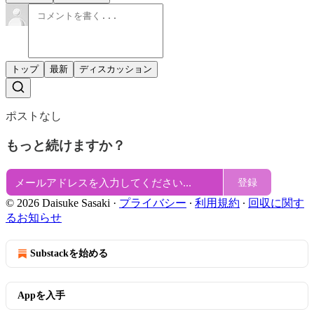
トップ
最新
ディスカッション
ポストなし
もっと続けますか？
登録
© 2026 Daisuke Sasaki
·
プライバシー
∙
利用規約
∙
回収に関す
るお知らせ
Substackを始める
Appを入手