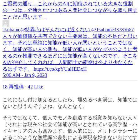
ご賢察の通り，これからのAIに期待されている大きな役割
の一つは，分断されつつある人間社会につながりを取り戻す
ことだと思います．
Tsubame@特異点はそんなには近くない
@Tsubame33785667
人々が価値観を共有できない主要因は、知能の不足だと思い
ます。それは単純に知能が低い人が悪いということではな
く、知能が高い人の側も、知能が低い人がなぜそのように考
えるのか推測できるほどには知能が高くないのです。そこを
AIが仲介してくれれば、人間同士の衝突は今より少なくな
るはずです。 https://t.co/xpYUaHEDxH
5:06 AM · Jan 9, 2023
18 再投稿
·
42 Like
これにもし付け加えるとしたら、埋めるべき溝は、知能では
ないと思うんですよね。なんとなく。
そうではなくて、個人でモノを創造する感覚を知らない人々
（それには現在の社会で知能が高いとされている高学歴・ハ
イキャリアの人も含みます。個人的には、メリトクラシーに
よるこのような無意識の差別による表現を好まないわけです