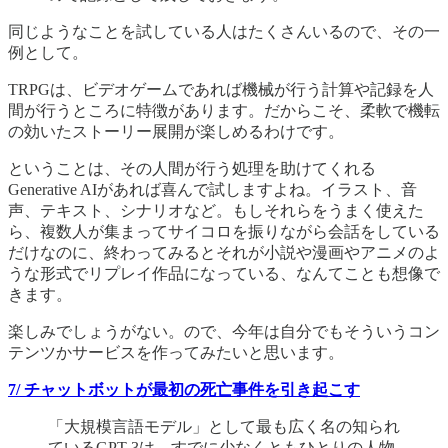
同じようなことを試している人はたくさんいるので、その一
例として。
TRPGは、ビデオゲームであれば機械が行う計算や記録を人
間が行うところに特徴があります。だからこそ、柔軟で機転
の効いたストーリー展開が楽しめるわけです。
ということは、その人間が行う処理を助けてくれる
Generative AIがあれば喜んで試しますよね。イラスト、音
声、テキスト、シナリオなど。もしそれらをうまく使えた
ら、複数人が集まってサイコロを振りながら会話をしている
だけなのに、終わってみるとそれが小説や漫画やアニメのよ
うな形式でリプレイ作品になっている、なんてことも想像で
きます。
楽しみでしょうがない。ので、今年は自分でもそういうコン
テンツかサービスを作ってみたいと思います。
7/ チャットボットが最初の死亡事件を引き起こす
「大規模言語モデル」として最も広く名の知られ
ているGPT-3は、すでに少なくともひとりの人物