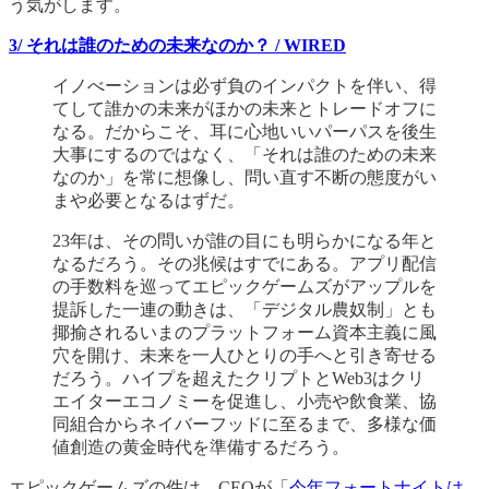
う気がします。
3/ それは誰のための未来なのか？ / WIRED
イノべーションは必ず負のインパクトを伴い、得
てして誰かの未来がほかの未来とトレードオフに
なる。だからこそ、耳に心地いいパーパスを後生
大事にするのではなく、「それは誰のための未来
なのか」を常に想像し、問い直す不断の態度がい
まや必要となるはずだ。
23年は、その問いが誰の目にも明らかになる年と
なるだろう。その兆候はすでにある。アプリ配信
の手数料を巡ってエピックゲームズがアップルを
提訴した一連の動きは、「デジタル農奴制」とも
揶揄されるいまのプラットフォーム資本主義に風
穴を開け、未来を一人ひとりの手へと引き寄せる
だろう。ハイプを超えたクリプトとWeb3はクリ
エイターエコノミーを促進し、小売や飲食業、協
同組合からネイバーフッドに至るまで、多様な価
値創造の黄金時代を準備するだろう。
エピックゲームズの件は、CEOが「
今年フォートナイトは