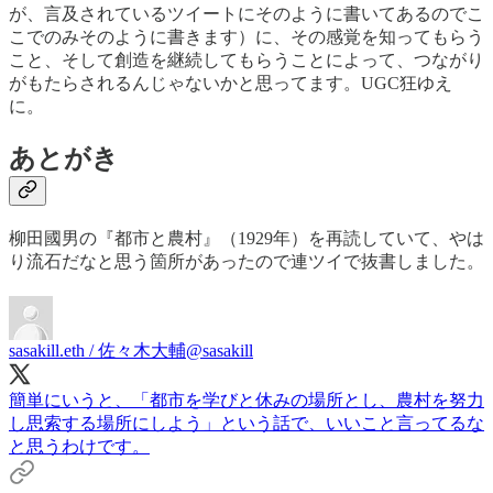
が、言及されているツイートにそのように書いてあるのでこ
こでのみそのように書きます）に、その感覚を知ってもらう
こと、そして創造を継続してもらうことによって、つながり
がもたらされるんじゃないかと思ってます。UGC狂ゆえ
に。
あとがき
柳田國男の『都市と農村』（1929年）を再読していて、やは
り流石だなと思う箇所があったので連ツイで抜書しました。
sasakill.eth / 佐々木大輔
@sasakill
簡単にいうと、「都市を学びと休みの場所とし、農村を努力
し思索する場所にしよう」という話で、いいこと言ってるな
と思うわけです。