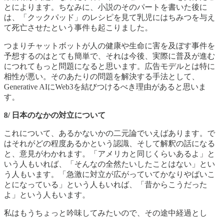
とによります。ちなみに、小説のそのパートを書いた後に
は、「クックパッド」のレシピを見て乳児にはちみつを与え
て死亡させたという事件も起こりました。
つまりチャットボットが人の健康や生命に害を及ぼす事件を
予想するのはとても簡単で、それは今後、実際に普及が進む
につれてもっと問題になると思います。広告モデルとは特に
相性が悪い。そのあたりの問題を解決する手法として、
Generative AIにWeb3を結びつけるべき理由があると思いま
す。
8/ 日本のなかの対立について
これについて、あるかないかの二元論でいえばあります。で
はそれがどの程度あるかという認識、そして解釈の話になる
と、意見がわかれます。「アメリカと同じくらいあるよ」と
いう人もいれば、「そんなの全然たいしたことはない」とい
う人もいます。「急激に対立が広がっていてかなりやばいこ
とになっている」という人もいれば、「昔からこうだった
よ」という人もいます。
私はもうちょっと吟味してみたいので、その途中経過とし