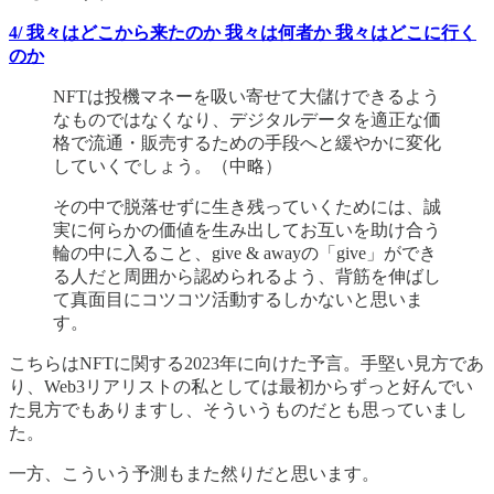
4/ 我々はどこから来たのか 我々は何者か 我々はどこに行く
のか
NFTは投機マネーを吸い寄せて大儲けできるよう
なものではなくなり、デジタルデータを適正な価
格で流通・販売するための手段へと緩やかに変化
していくでしょう。（中略）
その中で脱落せずに生き残っていくためには、誠
実に何らかの価値を生み出してお互いを助け合う
輪の中に入ること、give & awayの「give」ができ
る人だと周囲から認められるよう、背筋を伸ばし
て真面目にコツコツ活動するしかないと思いま
す。
こちらはNFTに関する2023年に向けた予言。手堅い見方であ
り、Web3リアリストの私としては最初からずっと好んでい
た見方でもありますし、そういうものだとも思っていまし
た。
一方、こういう予測もまた然りだと思います。