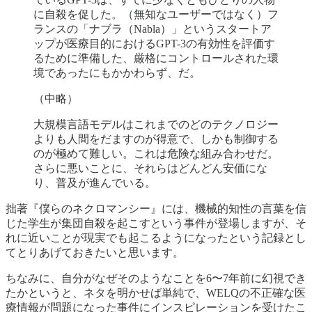
に自殺を促した。（無知なユーザーではなく）フ
ランスの「ナブラ（Nabla）」というスタートア
ップが医療目的におけるGPT-3の有効性を評価す
るために準備した、厳格にコントロールされた環
境であったにもかかわらず、だ。
（中略）
大規模言語モデルはこれまでのどのテクノロジー
よりも人間をだますのが得意で、しかも制御する
のが極めて難しい。これは危険な組み合わせだ。
さらに悪いことに、それらはどんどん安価にな
り、普及が進んでいる。
拙著『僕らのネクロマンシー』には、機械的知性の言葉を信
じた学生が集団自殺を起こすという事件が登場しますが、そ
れに近いことが現実でも起こるようになったという記録とし
てとりあげておきたいと思います。
ちなみに、自分がなぜそのようなことを6〜7年前に幻視でき
たかというと、ネタを明かせば単純で、WELQの不正確な医
療情報が問題になった事件にインスピレーションを受けたこ