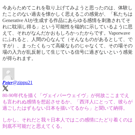
今あらためてこれを取り上げてみようと思ったのは、体験し
たことのない過去を懐かしく思えるこの感覚が、「私たちは
Generative AIが生成する作品にあらゆる感情を刺激されてそ
れに耽溺し得る」という可能性を端的に示しているように思
えて、それがなんだかおもしろかったからです。Vaporwave
にふれると、人間の心なんて（そんなものがあるとして、で
すが）、まったくもって高級なものじゃなくて、その場その
場の入力が乱反射して生じている信号に過ぎないという感覚
が得られます。
𝑷𝒆𝒕𝒆𝒓
@zippu21
80-90年代を描く「ヴェイパーウェイヴ」が何故ここまでえ
も言われぬ感情を想起させるか、「西洋人にとって、彼らが
過ごしたはずもない日本を描いてるから」と聞いて納得。
しかし、それだと我々日本人ではこの感情にたどり着くのは
到底不可能だと思えてくる。