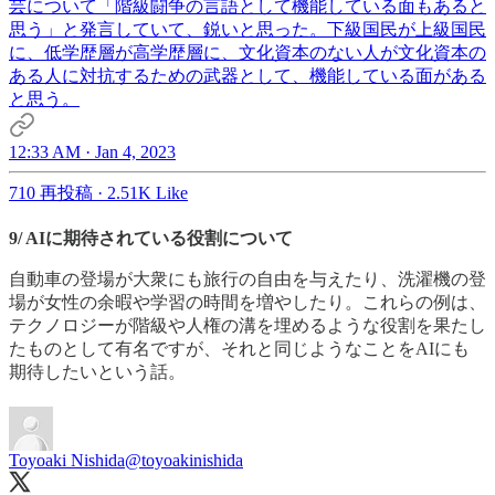
芸について「階級闘争の言語として機能している面もあると
思う」と発言していて、鋭いと思った。下級国民が上級国民
に、低学歴層が高学歴層に、文化資本のない人が文化資本の
ある人に対抗するための武器として、機能している面がある
と思う。
12:33 AM · Jan 4, 2023
710 再投稿
·
2.51K Like
9/ AIに期待されている役割について
自動車の登場が大衆にも旅行の自由を与えたり、洗濯機の登
場が女性の余暇や学習の時間を増やしたり。これらの例は、
テクノロジーが階級や人権の溝を埋めるような役割を果たし
たものとして有名ですが、それと同じようなことをAIにも
期待したいという話。
Toyoaki Nishida
@toyoakinishida