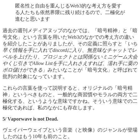
匿名性と自由を重んじるWeb3的な考え方を愛す
る人たちも依然界隈に残り続けるので、二極化が
進むと思います
過去の週刊メディアヌップのなかでは、「暗号精神」と「暗
号文化」という言葉を用いたWeb3のなかでの考え方の違い
を紹介したことがありましたが、その定義に照らすと「
いち
早く情報を手に入れてdiscordに入り、無意味なチャットでレ
ベルを上げたり、プロジェクトとは関係ないミニゲーム大会
やくじ引きでAllow Listを手に入れさえすれば、濡れ手に粟の
ボロ儲けができる
」みたいなことが「暗号文化」と呼ばれて
批判の対象になっています。
これらの言葉を使って説明すると、オリジナルの「暗号精
神」というべきものと、一般的な商習慣やモラルの両方で二
極化する、というような意味ですかね。そういう意味での二
極化であれば、私のなかにも存在します。
5/ Vaporwave is not Dead.
ヴェイパーウェイブという音楽（と映像）のジャンルが登場
したのはもう10年も前のこと。