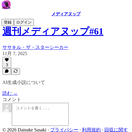
メディアヌップ
登録
ログイン
週刊メディアヌップ#61
ササキル・ザ・スターシーカー
11月 7, 2025
3
AI生成小説について
読む →
コメント
© 2026 Daisuke Sasaki
·
プライバシー
∙
利用規約
∙
回収に関す