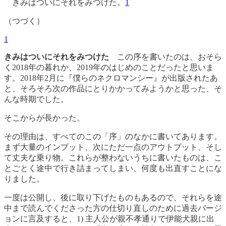
きみはついにそれをみつけた。
1
（つづく）
1
きみはついにそれをみつけた
この序を書いたのは、おそら
く2018年の暮れか、2019年のはじめのことだったと思いま
す。2018年2月に『僕らのネクロマンシー』が出版されたあ
と、そろそろ次の作品にとりかかってみようかと思った、そ
んな時期でした。
そこからが長かった。
その理由は、すべてのこの「序」のなかに書いてあります。
まず大量のインプット、次にただ一点のアウトプット、そし
て丈夫な乗り物。これらが整わないうちに書いたものは、こ
とごとく途中で行き詰まってしまい、何度も出直すことにな
りました。
一度は公開し、後に取り下げたものもあるので、それらを途
中まで読んでくださった方の仕切り直しのために過去バージ
ョンに言及すると、1) 主人公が親不孝通りで伊能犬親に出