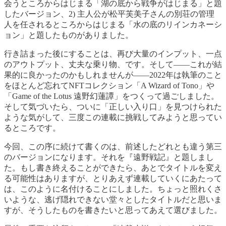
会うところからはじまる「湖の底から戦争がはじまる」と題
したバージョン、2) 主人公が松平芙美子さんの別荘の管理
人を任されるところからはじまる「水の底のリインカネーシ
ョン」と題したものがありました。
行き詰まった後にすることは、再び大量のインプット、一点
のアウトプット、丈夫な乗り物、です。そして――これが結
果的に良かったのかもしれませんが――2022年は執筆のこと
をほとんど忘れてNFTコレクション「A Wizard of Tono」や
「Game of the Lotus 遠野幻蓮譚」をつくって過ごしました。
そして気づいたら、ついに「正しい入り口」を見つけられた
ような気がして、三度この連載に挑戦してみようと思ってい
るところです。
今回、この序に続けて書くのは、前述したどれとも違う第三
のバージョンになります。それを『遠野戦記』と題しまし
た。もし書き終えることができたら、あとでタイトルを変え
る可能性はありますが、とりあえず連載していくにあたって
は、このように名付けることにしました。ちょっと照れくさ
いような、逃げ隠れできない堂々としたタイトルだと思いま
すが、そうしたものを書きたいと思ってあえて選びました。