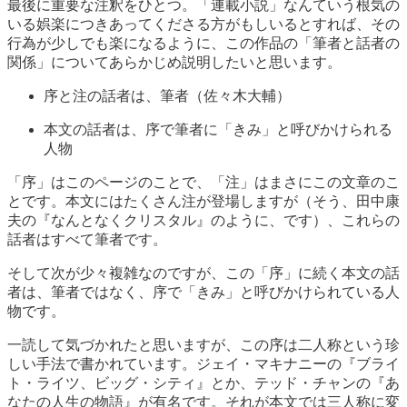
最後に重要な注釈をひとつ。「連載小説」なんていう根気の
いる娯楽につきあってくださる方がもしいるとすれば、その
行為が少しでも楽になるように、この作品の「筆者と話者の
関係」についてあらかじめ説明したいと思います。
序と注の話者は、筆者（佐々木大輔）
本文の話者は、序で筆者に「きみ」と呼びかけられる
人物
「序」はこのページのことで、「注」はまさにこの文章のこ
とです。本文にはたくさん注が登場しますが（そう、田中康
夫の『なんとなくクリスタル』のように、です）、これらの
話者はすべて筆者です。
そして次が少々複雑なのですが、この「序」に続く本文の話
者は、筆者ではなく、序で「きみ」と呼びかけられている人
物です。
一読して気づかれたと思いますが、この序は二人称という珍
しい手法で書かれています。ジェイ・マキナニーの『ブライ
ト・ライツ、ビッグ・シティ』とか、テッド・チャンの『あ
なたの人生の物語』が有名です。それが本文では三人称に変