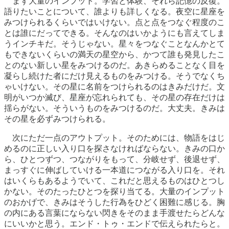
まず大量のインプット。学習と体験、それら記憶の反復。
語りたいことについて、誰よりも詳しくなる。夜空に星座を
みつけられるくらいではいけない。点と点をつなぐ程度のこ
とは誰にだってできる。そんなのはいかようにも言えてしま
うインチキだ。そうじゃない。星々をつなぐことなんかとて
もできないくらいの満天の星空から、かつて誰も発見したこ
とのない新しい星をみつけるのだ。あきらめることなく目を
凝らし続けた者にだけ見えるものをみつける。そうでなくち
ゃいけない。その星に名前をつけられるのはきみだけだ。文
明がいつか滅び、星座が忘れられても、その星の存在だけは
揺らがない。そういうものをみつけるのだ。大丈夫。きみは
その星を必ずみつけられる。
次にただ一点のアウトプット。そのためには、物語をはじ
めるのに正しい入り口を探さなければならない。きみの口か
ら、ひとつずつ、つながりをもって、分岐せず、後退せず、
まっすぐに伸ばしていける一本道につながる入り口を。それ
はいくらもあるようでいて、これだと思えるものはひとつし
かない。そのたったひとつを探り当てる。大量のインプット
のおかげで、きみはそうした行為をひどく困難に感じる。胸
の内にある言葉にならない閃きをそのまま手渡せたらどんな
にいいかと思う。エンド・トゥ・エンドで伝えられたらと。