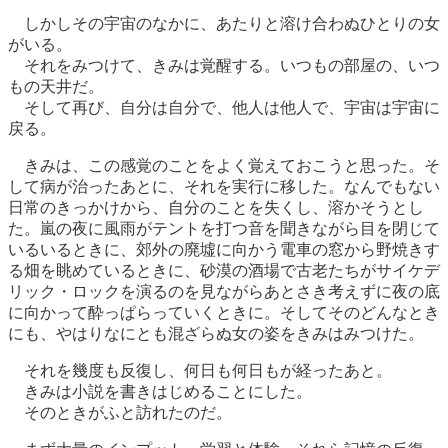
しかしその宇宙のなかに、あたりと溶け合わぬひとりの女
がいる。
それをみつけて、きみは覚醒する。いつもの部屋の、いつ
もの天井だ。
そして再び、自分は自分で、他人は他人で、宇宙は宇宙に
戻る。
きみは、この感覚のことをよく覚えておこうと思った。そ
して病が治ったあとに、それを実行に移した。なんでもない
日常のきっかけから、自分のことを失くし、溶かそうとし
た。嵐の夜に風雨がテントを打つ音を聞きながら目を閉じて
いるいるときに、郊外の廃墟に向かう電車の窓から野焼きす
る畑を眺めているときに、砂漠の酒場で古老たちがサイケデ
リック・ロックを演るのを見ながらあとさき考えずに夜の底
に向かって酔っぱらっていくときに。そしてそのどんなとき
にも、やはりなにとも混ざらぬ女の姿をきみはみつけた。
それを幾度も反復し、何日も何日もが経ったあと。
きみは小説を書きはじめることにした。
そのときがふと訪れたのだ。