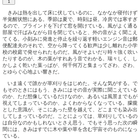
1
きみは熱を出して床に伏しているのに、なかなか寝付けず
半覚醒状態にある。季節は夏で、時刻は昼。冷房では寒すぎ
るので、ブラインドを下げて窓を開けている。風がよく通る
部屋で汗ばみながら目を閉じていると、外の音がよく聞こえ
てくる。小刻みに発進と停止を繰り返す軽いエンジン音は郵
便配達夫のそれで、空から降ってくる歓声は少し離れた小学
校の校庭で発せられたものだ。風がそよいだり時々強く吹い
たりするのが、木の葉がすれあう音でわかる。瑞々しく、し
かしよく乾いた葉っぱが、何千何万と集まってざわ、ざわ、
とゆらぐ心地よい響きだ。
いま遠くで誰かが草刈りをはじめた。そんな気がする。で
もそのときにはもう、きみにはその音が実際に聞こえている
のか、ただ想像しているだけなのか、あるいは風景までもが
視えてしまっているのか、よくわからなくなっている。朦朧
とした意識が、そこにあった壁を越えて、どこまでも染み出
してしまっているのだ。ことによっては、草刈りしているの
は自分なのかもしれないとさえ思う。でもそう思った次の瞬
間には、きみはすでに木や葉や草を含む宇宙そのものになっ
ている。