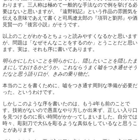
わります。三人称は極めて一般的な手法なので例を挙げる必
要はないと思いますが、『遠野戦記』という作品の雰囲気を
伝える意味であえて書くと司馬遼太郎の『項羽と劉邦』や酒
見賢一の『後宮小説』がそうです。
以上のことがわかるとちょっと読みやすくなるかと思います
が、問題は「なぜそんなことをするのか」とうことだと思い
ます。実は、それも序に書いてあります。
明らかにしたいことを明らかにし、隠したいことを隠したま
まにしておけるかどうか。これならうまく嘘をつき通せそう
だなと思う語り口が、きみの乗り物だ。
本当のことを書くために、嘘をつき通す周到な準備が必要だ
った、というわけです。
しかしこのような序を書いたのは、もう4年も前のことで
す。技術がないので愚直なやり方しか出来ず、正しい入り口
を見つけるのに長い時間がかかってしまいました。自分では
時々、彫刻刀で大仏を彫るような真似をしているなと思うこ
とがあります。