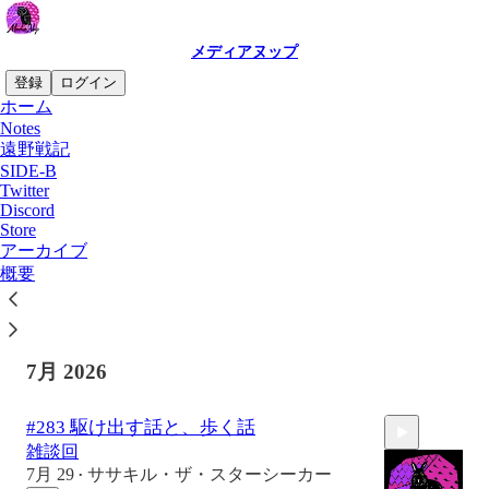
メディアヌップ
登録
ログイン
ホーム
Notes
最新
トップ
ディスカッション
遠野戦記
SIDE-B
Twitter
Discord
#284 僕らの天皇制
Store
固め、濃いめ、多め
アーカイブ
19 時間前
ササキル・ザ・スターシーカー
•
概要
3
1:00:50
7月 2026
#283 駆け出す話と、歩く話
雑談回
7月 29
ササキル・ザ・スターシーカー
•