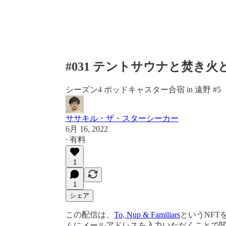
#031 テントサウナと焚き火とYe
シーズン4 ポッドキャスター合宿 in 遠野 #5
ササキル・ザ・スターシーカー
6月 16, 2022
∙ 有料
1
1
シェア
この配信は、
To, Nup & Familiars
というNFT
ム
にメールアドレスを入力いただくことで