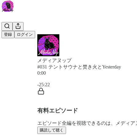
登録
ログイン
メディアヌップ
#031 テントサウナと焚き火とYesterday
0:00
現在の時刻: 0:00 / 合計時間: -25:22
-25:22
有料エピソード
エピソード全編を視聴できるのは、メディア
購読して聴く