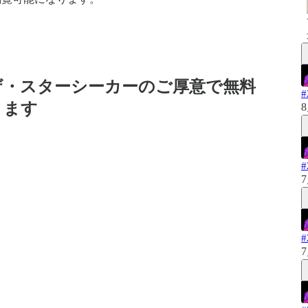
ザ・スターシーカーのご厚意で無料
きます
8
7
7