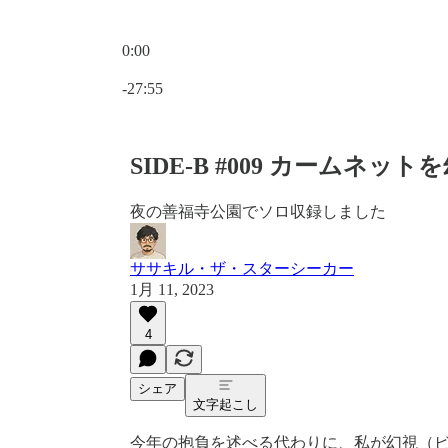
0:00
現在の時刻: 0:00 / 合計時間: -27:55
-27:55
SIDE-B #009 カームネッ
夜の善福寺公園でソロ収録しました
ササキル・ザ・スターシーカー
1月 11, 2023
4
シェア
文字起こし
今年の抱負を述べる代わりに、私が幻視（