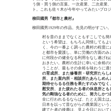
う側・買う側の言葉。一次産業、二次産業
ト。これも佐々木が今年やってみたいプロ
柳田國男『都市と農村』
柳田國男1929年の作品。先見の明がすごい
村を昔のままでなくともすこしでも簡
という希望は、もちろん同情してもよ
く、今の一番よく調った農村の程度に
と都市を愛護し、単に労働の方面のみ
に何段かの健全なる利用をなし遂げね
おきたい。農村の生計に幸いに余裕の
うことが、最もその余裕を味わうに適
の育成所、また修養所・研究所たらし
所、また案内所・相談所たあらしめん
期待せらるる任務を果たすのみでなく
慰安所、また疲れたる者の休息所とも
気の剛強なる者のために、努力しかつ
全に行われるるならば、たとえ国土は
日本を以って昔ながらの農業国という
建てた者の後裔は、見よ今日において