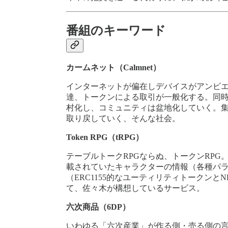
番組のキーワード
カームネット（Calmnet）
インターネットが偏在しデバイスがアンビエ
達、トークンによる取引が一般化する。同
村化し、コミュニティは盆地化していく。
取り戻していく、そんな社会。
Token RPG（tRPG）
テーブルトークRPGならぬ、トークンRP
載されていたキャラクターの情報（各種パ
（ERC1155的なユーティリティトークン
て、佐々木が構想しているサービス。
六次商品（6DP）
いわゆる「六次産業」が作る側・売る側の