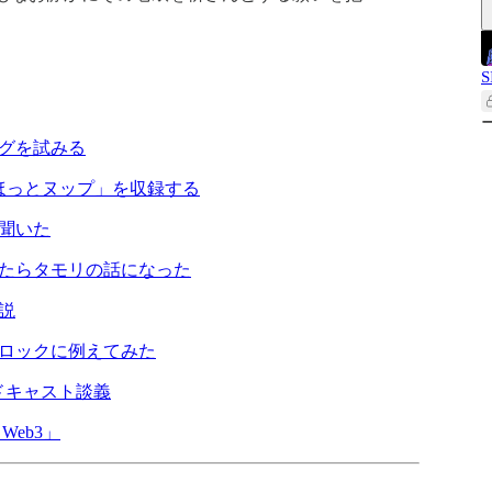
S
ングを試みる
て「ほっとヌップ」を収録する
を聞いた
いたらタモリの話になった
ー説
ジロックに例えてみた
ッドキャスト談義
Web3」