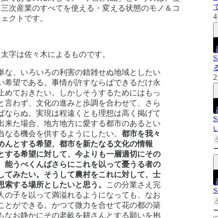
、三次産業のすべてを使える・変える状態のモノ＆コ
4
ジェクトです。
。太字は佐々木によるものです。
単な、いろいろの利害の錯雑せぬ地域としたい
2
い希望である。事情が許すならばできるだけ永
止めておきたい。しかしそうするためにはもっ
と言わず、文化の進みと歩調を合わせて、さら
ばならぬ。実現は程遠くとも理想は高く掲げて
出来た場合、地方地方に愛する都市のあるとい
い
当なる機会を供するようにしたい。
都市を我々
めんとする希望、都市を新たなる文化の情報
とする希望に対して、今よりも一層適切にその
、能うべくんばさらにこれを以って憂うる者の
してみたい。そうして農村をこれに対して、士
思索する場所としたいと思う。
この分業さえ完
人の子を以って満溢れるようになっても、なお
ことができる。かつて微力を合せて花の都の築
もなお静かにその老畝を耕さんとする願いを抱