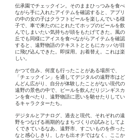
伝承園でチェックイン。そのままひっつみを食べ
ながら手に入れたアイテムを確認すると、アプリ
の中の女の子はクラフトビールを楽しんでいる様
子で、車で来たのにとれたてホップのビールを飲
んでしまいたい気持ちが頭をもたげてきた。風の
丘でも同様にアイスを食べながらアイテムを確認
すると、遠野物語のテキストとともにカッパが目
に飛び込んできた。即採用。お着替え。これは楽
しい。
かつて住み、何度も行ったことがある場所で、
「チェックイン」を通してデジタルの遠野市はど
んどん広がり、自分が体験したことがない現代の
遠野の景色の中で、ビールを飲んだりジンギスカ
ンを食べたり、遠野物語に思いを馳せたりしてい
るキャラクターたち。
デジタルとアナログ、過去と現代、それぞれの遠
野をつなげる画期的なまちづくりの試みとしてよ
くできているなあ、遠野市、すごいものを作った
なと感心しきり。しかも出オチではなく、ここか